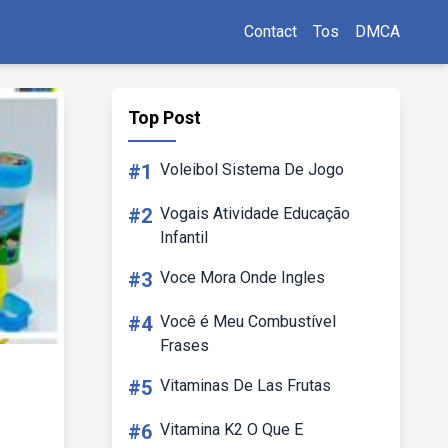
Contact
Tos
DMCA
Top Post
#1
Voleibol Sistema De Jogo
#2
Vogais Atividade Educação
Infantil
#3
Voce Mora Onde Ingles
#4
Você é Meu Combustível
Frases
#5
Vitaminas De Las Frutas
#6
Vitamina K2 O Que E