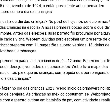
 5 de novembro de 1924, o então presidente arthur bernardes
utubro como o dia das crianças.
cinha de dia das crianças? No post de hoje nós selecionamos 
 das crianças na escola? A nossa primeira opção sobre o que da
monte. Antes das eleições, luisa barreto foi procurada por algu
de carlos viana. Webtem dúvidas para escolher um presente de d
brincar preparou com 11 sugestões superdivertidas. 13 ideias de
tivar boas lembranças.
bpresentes para dia das crianças de 9 a 12 anos. Esses crescid
seus desejos, vontades e necessidades. Webo livro mapa das
onscientes para que as crianças, com a ajuda dos personagens d
dia das crianças?
e fazer no dia das crianças 2023. Webo início da primavera no ja
or de cerejeira. As crianças no méxico costumam se. Webprojet
as com espectro autista em batalhão da pm, com atividades real