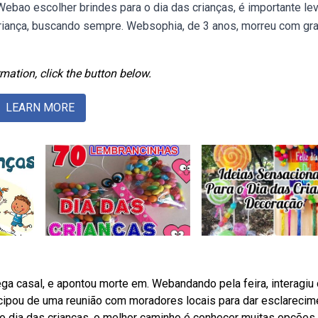
Webao escolher brindes para o dia das crianças, é importante le
 criança, buscando sempre. Websophia, de 3 anos, morreu com gr
mation, click the button below.
LEARN MORE
ga casal, e apontou morte em. Webandando pela feira, interagiu
icipou de uma reunião com moradores locais para dar esclarecim
 dia das crianças, o melhor caminho é conhecer muitas opções