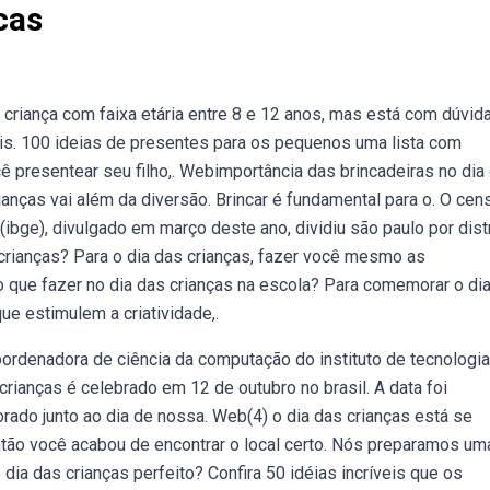
cas
riança com faixa etária entre 8 e 12 anos, mas está com dúvid
eis. 100 ideias de presentes para os pequenos uma lista com
ê presentear seu filho,. Webimportância das brincadeiras no dia
rianças vai além da diversão. Brincar é fundamental para o. O cen
 (ibge), divulgado em março deste ano, dividiu são paulo por dist
crianças? Para o dia das crianças, fazer você mesmo as
que fazer no dia das crianças na escola? Para comemorar o di
ue estimulem a criatividade,.
ordenadora de ciência da computação do instituto de tecnologia
 crianças é celebrado em 12 de outubro no brasil. A data foi
rado junto ao dia de nossa. Web(4) o dia das crianças está se
tão você acabou de encontrar o local certo. Nós preparamos uma
ia das crianças perfeito? Confira 50 idéias incríveis que os