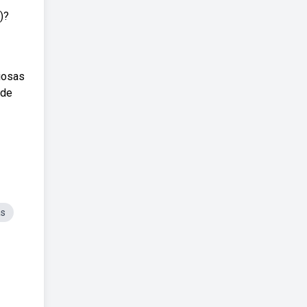
)?
iosas
 de
as