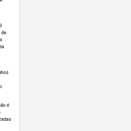
9
r de
ns
ia
inhos
o
pão é
o
izadas