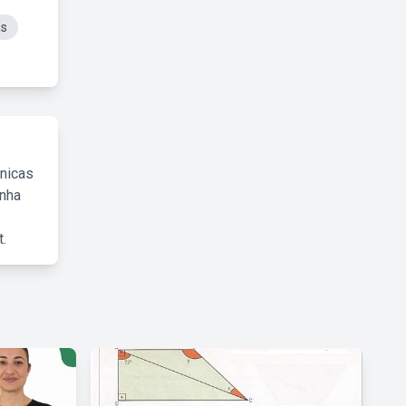
as
cnicas
inha
.