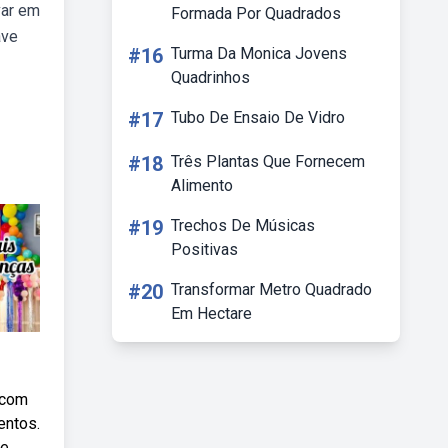
var em
Formada Por Quadrados
ave
#16
Turma Da Monica Jovens
Quadrinhos
#17
Tubo De Ensaio De Vidro
#18
Três Plantas Que Fornecem
Alimento
#19
Trechos De Músicas
Positivas
#20
Transformar Metro Quadrado
Em Hectare
 com
entos.
 e