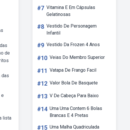
#7
Vitamina E Em Cápsulas
Gelatinosas
#8
Vestido De Personagem
as
Infantil
#9
Vestido Da Frozen 4 Anos
 das
so de
#10
Veias Do Membro Superior
ritos
#11
Vatapa De Frango Facil
a das
#12
Valor Bola De Basquete
 e
#13
V De Cabeça Para Baixo
#14
Uma Urna Contem 6 Bolas
Brancas E 4 Pretas
 lista
#15
Uma Malha Quadriculada