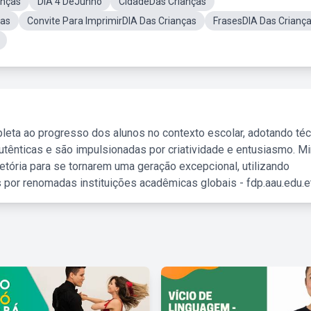
anças
DIA 4 DeJunho
CidadeDas Crianças
ças
Convite Para ImprimirDIA Das Crianças
FrasesDIA Das Crianç
leta ao progresso dos alunos no contexto escolar, adotando té
tênticas e são impulsionadas por criatividade e entusiasmo. M
etória para se tornarem uma geração excepcional, utilizando
 por renomadas instituições acadêmicas globais - fdp.aau.edu.et