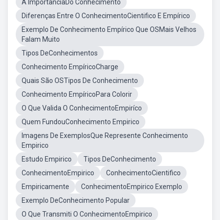
A ImportanciaDo Conhecimento
Diferenças Entre O ConhecimentoCientifico E Empírico
Exemplo De Conhecimento Empírico Que OSMais Velhos
Falam Muito
Tipos DeConhecimentos
Conhecimento EmpíricoCharge
Quais São OSTipos De Conhecimento
Conhecimento EmpíricoPara Colorir
O Que Valida O ConhecimentoEmpiríco
Quem FundouConhecimento Empirico
Imagens De ExemplosQue Represente Conhecimento
Empirico
Estudo Empirico
Tipos DeConhecimento
ConhecimentoEmpirico
ConhecimentoCientifico
Empiricamente
ConhecimentoEmpirico Exemplo
Exemplo DeConhecimento Popular
O Que Transmiti O ConhecimentoEmpirico