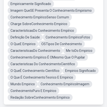
Empiricamente Significado
Imagem QueSE Presenta O Conhecimento Empirismo
Conhecimento EmpíricoSenso Comum
Charge SobreConhecimento Empirico
CaracterísticasDo Conhecimento Empírico
Definição De Saúde
Conhecimento EmpíricoFotos
O QueE Empirico
OSTipos De Conhecimento
CaracteristicasDo Conhecimento
Me toDo Empirico
Conhecimento Empírico É OMesmo Que O Pupilar
Caracteristicas Do ConhecimentoCientifico
O QueÉ Conhecimento Científico
Empirico Significado
O Que É ConhecimentoTeorico E Empirico
Mundo Empirico
Conhecimento EmpíricoImagem
ConhecimentoPuro E Empírico
Redação SobreConhecimento Empírico