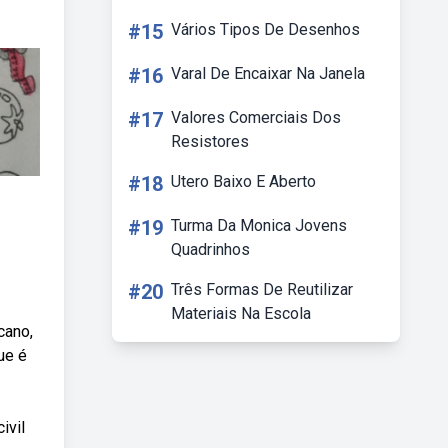
#15
Vários Tipos De Desenhos
#16
Varal De Encaixar Na Janela
#17
Valores Comerciais Dos
Resistores
#18
Utero Baixo E Aberto
#19
Turma Da Monica Jovens
Quadrinhos
#20
Três Formas De Reutilizar
Materiais Na Escola
cano,
ue é
ivil