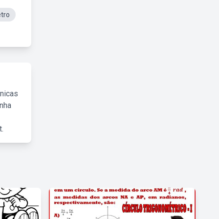
tro
cnicas
inha
.