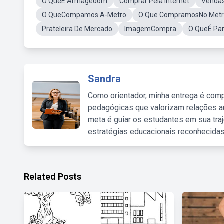
O QueE Armagedom
Comprar Pela Internet
Vendas
O QueCompamos A-Metro
O Que CompramosNo Met
Prateleira De Mercado
ImagemCompra
O QueÉ Par
Sandra
Como orientador, minha entrega é comp
pedagógicas que valorizam relações au
meta é guiar os estudantes em sua traj
estratégias educacionais reconhecidas
Related Posts