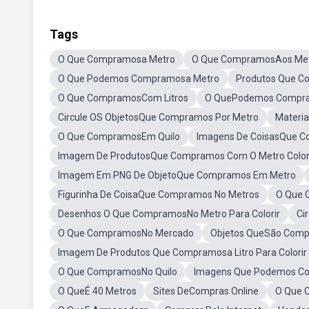
Tags
O Que Compramosa Metro
O Que CompramosAos Me
O Que Podemos Compramosa Metro
Produtos Que C
O Que CompramosCom Litros
O QuePodemos Compra
Circule OS ObjetosQue Compramos Por Metro
Materi
O Que CompramosEm Quilo
Imagens De CoisasQue C
Imagem De ProdutosQue Compramos Com O Metro Color
Imagem Em PNG De ObjetoQue Compramos Em Metro
Figurinha De CoisaQue Compramos No Metros
O Que 
Desenhos O Que CompramosNo Metro Para Colorir
Ci
O Que CompramosNo Mercado
Objetos QueSão Comp
Imagem De Produtos Que Compramosa Litro Para Colorir
O Que CompramosNo Quilo
Imagens Que Podemos Co
O QueÉ 40 Metros
Sites DeCompras Online
O Que 