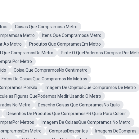
tros
Coisas Que Compramosa Metro
ompramosa Metro
Itens Que Compramosa Metro
r Ao Metro
Produtos Que CompramosEm Metro
al Que CompramosDe Metro
Pinte O QuePodemos Comprar Por Met
ompra Por Metro
ido
Coisa Que CompramosNo Centimetro
Fotos De CoisasQue Compramos No Metros
Compramos PorKilo
Imagem De ObjetosQue Compramos De Metro
rcule as Figuras QuePodemos Medir Usando O Metro
rados No Metro
Desenho Coisas Que CompramosNo Quilo
Desenhos De Produtos Que CompramosPR Quilo Para Colorir
mprarPor Metros
Imagem De CoisasQue Compramos No Metro
CompramosEm Metro
ComprasDescontos
Imagens DeCompras