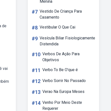
Menina
#7
Vestido De Criança Para
Casamento
a de
#8
Vestibular O Que Cai
#9
Vesícula Biliar Fisiologicamente
Distendida
#10
Verbos De Ação Para
Objetivos
ê vai
#11
Verbo To Be O'que é
#12
Verbo Sorrir No Passado
ambém
#13
Verao Na Europa Meses
#14
Venho Por Meio Deste
Requerer