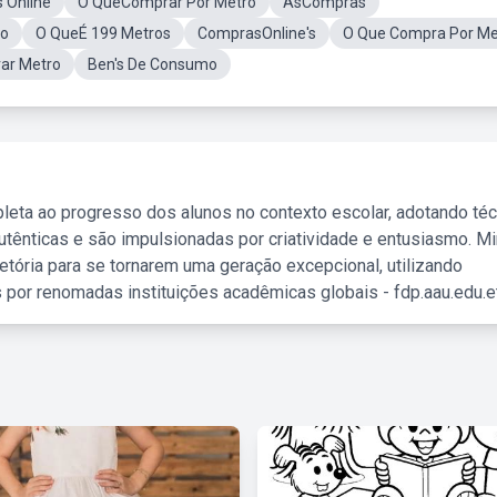
 Online
O QueComprar Por Metro
AsCompras
ro
O QueÉ 199 Metros
ComprasOnline's
O Que Compra Por Me
ar Metro
Ben's De Consumo
leta ao progresso dos alunos no contexto escolar, adotando té
tênticas e são impulsionadas por criatividade e entusiasmo. M
etória para se tornarem uma geração excepcional, utilizando
 por renomadas instituições acadêmicas globais - fdp.aau.edu.et