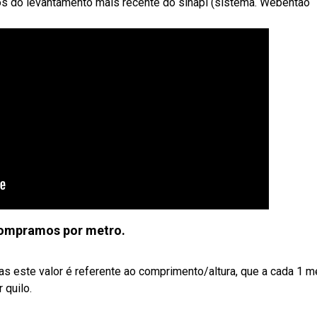
os do levantamento mais recente do sinapi (sistema. Webentão
compramos por metro.
as este valor é referente ao comprimento/altura, que a cada 1 me
 quilo.