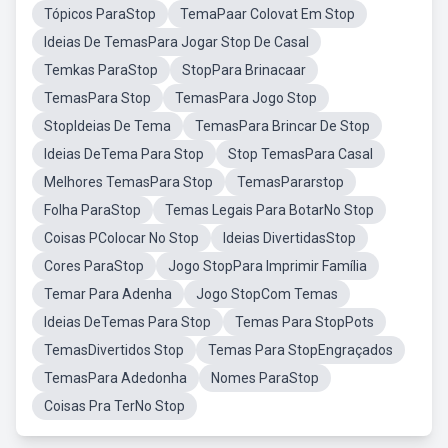
Tópicos ParaStop
TemaPaar Colovat Em Stop
Ideias De TemasPara Jogar Stop De Casal
Temkas ParaStop
StopPara Brinacaar
TemasPara Stop
TemasPara Jogo Stop
StopIdeias De Tema
TemasPara Brincar De Stop
Ideias DeTema Para Stop
Stop TemasPara Casal
Melhores TemasPara Stop
TemasPararstop
Folha ParaStop
Temas Legais Para BotarNo Stop
Coisas PColocar No Stop
Ideias DivertidasStop
Cores ParaStop
Jogo StopPara Imprimir Família
Temar Para Adenha
Jogo StopCom Temas
Ideias DeTemas Para Stop
Temas Para StopPots
TemasDivertidos Stop
Temas Para StopEngraçados
TemasPara Adedonha
Nomes ParaStop
Coisas Pra TerNo Stop