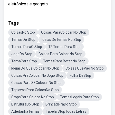
eletrônicos e gadgets.
Tags
CoisasNo Stop
Coisas ParaColocar No Stop
TemasDe Stop
Ideias DeTemas No Stop
Temas ParaO Stop
12 TemasPara Stop
JogoDo Stop
Coisas Para ColocaNo Stop
TemaPara Stop
TemasPara Botar No Stop
IdeiasDo Que Colocar No Stop
Coisas QueVao No Stop
Coisas PraColocar No Jogo Stop
Folha DeStop
Coisas Para SEColocar No Stop
Topicvos Para ColocaNo Stop
StopsPara Coloca No Stop
TemasLegais Para Stop
EstruturaDo Stop
BrincadeiraDo Stop
AdedanhaTemas
Tabela StopTodas Letras