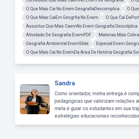
Conteúdos Que Mais CaemNo Enem De Geografia
O Q
O Que Mais Cai No Enem GeografiaDescomplica
O Que
O Que Mais CaiEm Geogrfia No Enem
O Que Cai DePo
Assuntos Que Mais CaemNo Enem Geografia Descolplica
Atividade De Geografia EnemPDF
Materias Mais Cobr
Geografia Ambiental EnemSlide
Especial Enem Geogr
O Que Mais Cai No EnemDa Area De História Geografia Soci
Sandra
Como orientador, minha entrega é comp
pedagógicas que valorizam relações au
meta é guiar os estudantes em sua traj
estratégias educacionais reconhecidas