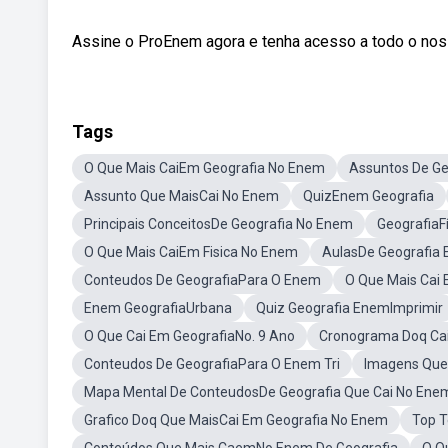
Assine o ProEnem agora e tenha acesso a todo o nosso
Tags
O Que Mais CaiEm Geografia No Enem
Assuntos De G
Assunto Que MaisCai No Enem
QuizEnem Geografia
Principais ConceitosDe Geografia No Enem
GeografiaF
O Que Mais CaiEm Fisica No Enem
AulasDe Geografia
Conteudos De GeografiaPara O Enem
O Que Mais Cai
Enem GeografiaUrbana
Quiz Geografia EnemImprimir
O Que Cai Em GeografiaNo. 9 Ano
Cronograma Doq Ca
Conteudos De GeografiaPara O Enem Tri
Imagens Que
Mapa Mental De ConteudosDe Geografia Que Cai No Ene
Grafico Doq Que MaisCai Em Geografia No Enem
Top 