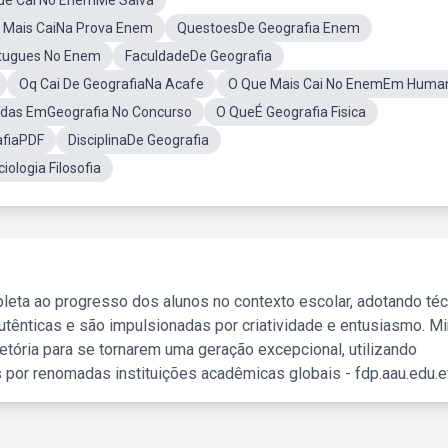
ue Cai No EnemMe Salva
 Mais CaiNa Prova Enem
QuestoesDe Geografia Enem
rtugues No Enem
FaculdadeDe Geografia
Oq Cai De GeografiaNa Acafe
O Que Mais Cai No EnemEm Huma
adas EmGeografia No Concurso
O QueÉ Geografia Fisica
afiaPDF
DisciplinaDe Geografia
ologia Filosofia
leta ao progresso dos alunos no contexto escolar, adotando té
tênticas e são impulsionadas por criatividade e entusiasmo. M
etória para se tornarem uma geração excepcional, utilizando
 por renomadas instituições acadêmicas globais - fdp.aau.edu.et