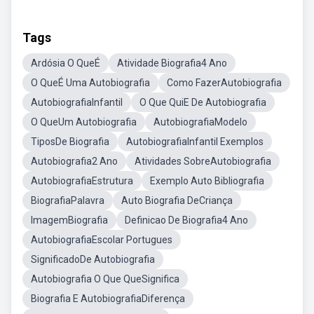
Tags
Ardósia O QueÉ
Atividade Biografia4 Ano
O QueÉ Uma Autobiografia
Como FazerAutobiografia
AutobiografiaInfantil
O Que QuiE De Autobiografia
O QueUm Autobiografia
AutobiografiaModelo
TiposDe Biografia
AutobiografiaInfantil Exemplos
Autobiografia2 Ano
Atividades SobreAutobiografia
AutobiografiaEstrutura
Exemplo Auto Bibliografia
BiografiaPalavra
Auto Biografia DeCriança
ImagemBiografia
Definicao De Biografia4 Ano
AutobiografiaEscolar Portugues
SignificadoDe Autobiografia
Autobiografia O Que QueSignifica
Biografia E AutobiografiaDiferença