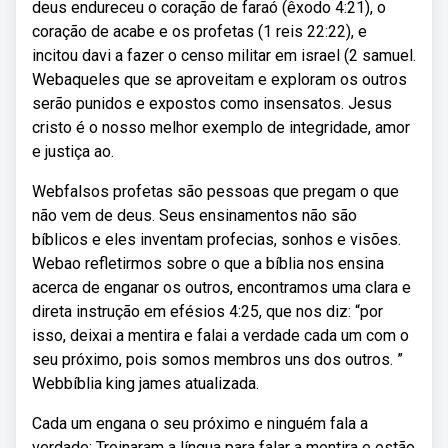
deus endureceu o coração de faraó (êxodo 4:21), o
coração de acabe e os profetas (1 reis 22:22), e
incitou davi a fazer o censo militar em israel (2 samuel.
Webaqueles que se aproveitam e exploram os outros
serão punidos e expostos como insensatos. Jesus
cristo é o nosso melhor exemplo de integridade, amor
e justiça ao.
Webfalsos profetas são pessoas que pregam o que
não vem de deus. Seus ensinamentos não são
bíblicos e eles inventam profecias, sonhos e visões.
Webao refletirmos sobre o que a bíblia nos ensina
acerca de enganar os outros, encontramos uma clara e
direta instrução em efésios 4:25, que nos diz: “por
isso, deixai a mentira e falai a verdade cada um com o
seu próximo, pois somos membros uns dos outros. ”
Webbíblia king james atualizada.
Cada um engana o seu próximo e ninguém fala a
verdade; Treinaram a língua para falar a mentira e estão