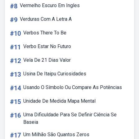
#8
Vermelho Escuro Em Ingles
#9
Verduras Com A Letra A
#10
Verbos There To Be
#11
Verbo Estar No Futuro
#12
Vela De 21 Dias Valor
#13
Usina De Itaipu Curiosidades
#14
Usando O Símbolo Ou Compare As Potências
#15
Unidade De Medida Mapa Mental
#16
Uma Dificuldade Para Se Definir Ciência Se
Baseia
#17
Um Milhão São Quantos Zeros