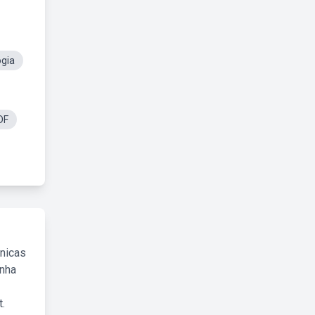
ogia
DF
cnicas
inha
.