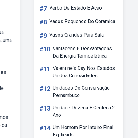
#7
Verbo De Estado E Ação
#8
Vasos Pequenos De Ceramica
ua
#9
Vasos Grandes Para Sala
a, uma
#10
Vantagens E Desvantagens
Da Energia Termoelétrica
#11
Valentine's Day Nos Estados
ses
Unidos Curiosidades
s
#12
Unidades De Conservação
de
Pernambuco
#13
Unidade Dezena E Centena 2
Ano
smos
e ou
#14
Um Homem Por Inteiro Final
Explicado