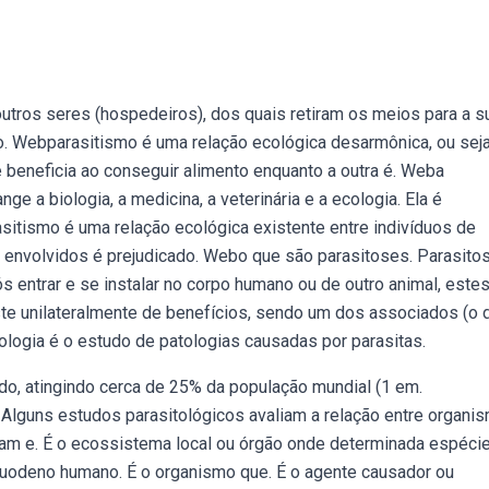
ros seres (hospedeiros), dos quais retiram os meios para a s
. Webparasitismo é uma relação ecológica desarmônica, ou sej
e beneficia ao conseguir alimento enquanto a outra é. Weba
nge a biologia, a medicina, a veterinária e a ecologia. Ela é
itismo é uma relação ecológica existente entre indivíduos de
s envolvidos é prejudicado. Webo que são parasitoses. Parasito
 entrar e se instalar no corpo humano ou de outro animal, este
ste unilateralmente de benefícios, sendo um dos associados (o 
ologia é o estudo de patologias causadas por parasitas.
, atingindo cerca de 25% da população mundial (1 em.
. Alguns estudos parasitológicos avaliam a relação entre organi
am e. É o ecossistema local ou órgão onde determinada espéci
 duodeno humano. É o organismo que. É o agente causador ou