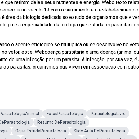
 que retiram deles seus nutrientes e energia. Webo texto relat
que emergiu no século 19 com o surgimento e o estabelecimento 
ia é área da biologia dedicada ao estudo de organismos que viv
ologia é a especialidade da biologia que estuda os parasitas, o
uando o agente etiológico se multiplica ou se desenvolve no veto
 no vetor, esse. Webdoença parasitária é uma doença (animal ou
te de uma infecção por um parasita. A infecção, por sua vez, é 
da os parasitas, organismos que vivem em associação com outr
ParasitologiaAnimal
FotosParasitologia
ParasitologiaLivro
DeParasitologia
Resumo DeParasitologia
ogia
Oque EstudaParasitologia
Slide Aula DeParasitologia