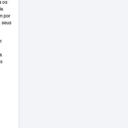
a os
de
em por
s seus
r.
a.
os