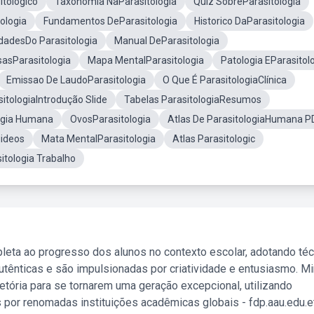
tologico
Taxonomia NaParasitologia
Quiz SobreParasitologia
ologia
Fundamentos DeParasitologia
Historico DaParasitologia
dadesDo Parasitologia
Manual DeParasitologia
sasParasitologia
Mapa MentalParasitologia
Patologia EParasitol
Emissao De LaudoParasitologia
O Que É ParasitologiaClínica
itologiaIntrodução Slide
Tabelas ParasitologiaResumos
logia Humana
OvosParasitologia
Atlas De ParasitologiaHumana P
uideos
Mata MentalParasitologia
Atlas Parasitologic
itologia Trabalho
leta ao progresso dos alunos no contexto escolar, adotando té
tênticas e são impulsionadas por criatividade e entusiasmo. M
etória para se tornarem uma geração excepcional, utilizando
 por renomadas instituições acadêmicas globais - fdp.aau.edu.et