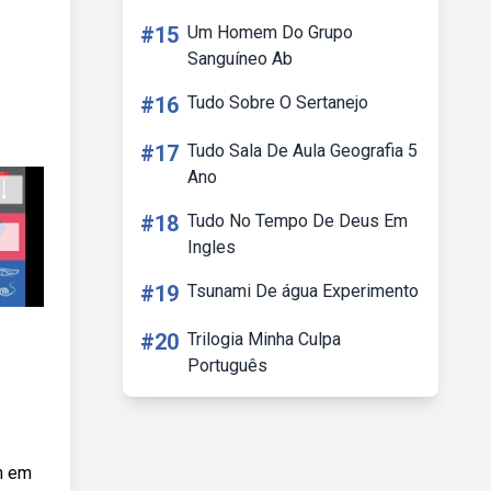
#15
Um Homem Do Grupo
Sanguíneo Ab
#16
Tudo Sobre O Sertanejo
#17
Tudo Sala De Aula Geografia 5
Ano
#18
Tudo No Tempo De Deus Em
Ingles
#19
Tsunami De água Experimento
#20
Trilogia Minha Culpa
Português
m em