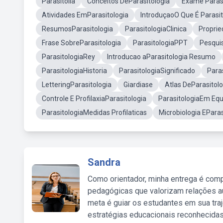
Parasitolia
Conceitos DeParasitologia
Exame Parasi
Atividades EmParasitologia
IntroduçaoO Que É Parasit
ResumosParasitologia
ParasitologiaClinica
Proprie
Frase SobreParasitologia
ParasitologiaPPT
Pesqui
ParasitologiaRey
Introducao aParasitologia Resumo
ParasitologiaHistoria
ParasitologiaSignificado
Paras
LetteringParasitologia
Giardiase
Atlas DeParasito
Controle E ProfilaxiaParasitologia
ParasitologiaEm Eq
ParasitologiaMedidas Profilaticas
Microbiologia EParas
Sandra
Como orientador, minha entrega é comp
pedagógicas que valorizam relações au
meta é guiar os estudantes em sua traj
estratégias educacionais reconhecidas