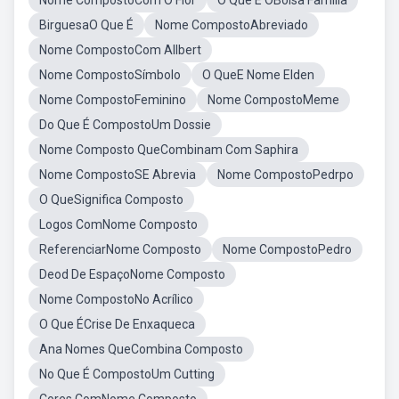
Nome CompostoCom O Flor
O Que É OBolsa Familia
BirguesaO Que É
Nome CompostoAbreviado
Nome CompostoCom Allbert
Nome CompostoSímbolo
O QueE Nome Elden
Nome CompostoFeminino
Nome CompostoMeme
Do Que É CompostoUm Dossie
Nome Composto QueCombinam Com Saphira
Nome CompostoSE Abrevia
Nome CompostoPedrpo
O QueSignifica Composto
Logos ComNome Composto
ReferenciarNome Composto
Nome CompostoPedro
Deod De EspaçoNome Composto
Nome CompostoNo Acrílico
O Que ÉCrise De Enxaqueca
Ana Nomes QueCombina Composto
No Que É CompostoUm Cutting