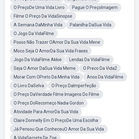
O PreçoDe Uma Vida Livro
Pague O PreçoImagem
Filme O Preço Da VidaSinopse
A Semana DaMinha Vida
Palanilha DaSua Vida
O Jogo Da VidaFilme
Posso Não Trazer OAmor Da Sua Vida Mene
Moco Seja O AmorDa Sua Vida Frases
Jogo Da VidaFilme Akkie
Lendas Da VidaFilme
Seja O Amor DaSua Vida Meme
O Preco Da Vida2
Morar Com OPreto Da Minha Vida
Anos Da VidaFilme
O Livro DaSelva
O Preço DaImperfeção
O Preço DaVerdade Filme Imagens Do Filme
O Preço DoRecomeço Nadia Gordon
Atividade Para AmorDa Sua Vida
Claire Donnelly Em O PreçoDe Uma Escolha
Já Pensou Que ConheceuO Amor Da Sua Vida
A VidaSecreta De Zoe