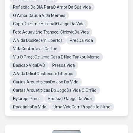
Reflexão Do DIA ParaO Amor Da Sua Vida
O Amor DaSua Vida Memes
Capa Do Filme HardballO Jogo Da Vida
Foto Aquaviário Transcol CicloviaDa Vida
A Vida DosRecem Libertos
PreoDa Vida
VidaConfortavel Carton
Viu O PreçoDe Uma Casa E Nao Tankou Meme
Desicao VidaDVD
Presoa Vida
A Vida Dificil DosRecem Libertos
Cartas ArquetipicasDo Joo Da Vida
Cartas Arquetipicas Do JogoDa Vida O Orfão
Hyluropt Preco
Hardball OJogo Da Vida
PacotinhoDa Vida
Uma VidaCom Propósito Filme