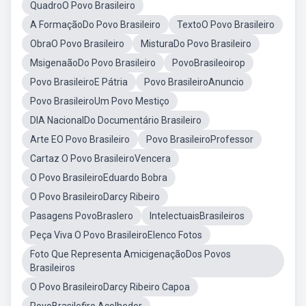
QuadroO Povo Brasileiro
A FormaçãoDo Povo Brasileiro
TextoO Povo Brasileiro
ObraO Povo Brasileiro
MisturaDo Povo Brasileiro
MsigenaãoDo Povo Brasileiro
PovoBrasileoirop
Povo BrasileiroE Pátria
Povo BrasileiroAnuncio
Povo BrasileiroUm Povo Mestiço
DIA NacionalDo Documentário Brasileiro
Arte EO Povo Brasileiro
Povo BrasileiroProfessor
Cartaz O Povo BrasileiroVencera
O Povo BrasileiroEduardo Bobra
O Povo BrasileiroDarcy Ribeiro
Pasagens PovoBraslero
IntelectuaisBrasileiros
Peça Viva O Povo BrasileiroElenco Fotos
Foto Que Representa AmicigenaçãoDos Povos
Brasileiros
O Povo BrasileiroDarcy Ribeiro Capoa