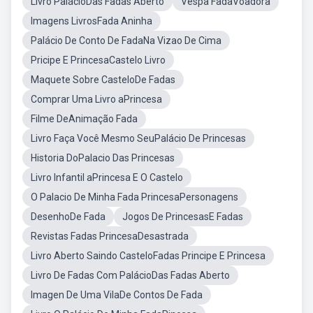
Livro PalácioDas Fadas Aberto
Vespa FadaVoadora
Imagens LivrosFada Aninha
Palácio De Conto De FadaNa Vizao De Cima
Pricipe E PrincesaCastelo Livro
Maquete Sobre CasteloDe Fadas
Comprar Uma Livro aPrincesa
Filme DeAnimação Fada
Livro Faça Você Mesmo SeuPalácio De Princesas
Historia DoPalacio Das Princesas
Livro Infantil aPrincesa E O Castelo
O Palacio De Minha Fada PrincesaPersonagens
DesenhoDe Fada
Jogos De PrincesasE Fadas
Revistas Fadas PrincesaDesastrada
Livro Aberto Saindo CasteloFadas Principe E Princesa
Livro De Fadas Com PalácioDas Fadas Aberto
Imagen De Uma VilaDe Contos De Fada