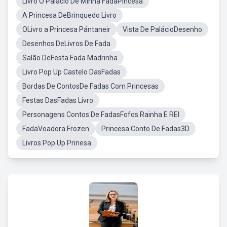
Livro O Palácio De Minha FadaPincesa
A Princesa DeBrinquedo Livro
OLivro a Princesa Pántaneir
Vista De PalácioDesenho
Desenhos DeLivros De Fada
Salão DeFesta Fada Madrinha
Livro Pop Up Castelo DasFadas
Bordas De ContosDe Fadas Com Princesas
Festas DasFadas Livro
Personagens Contos De FadasFofos Rainha E REI
FadaVoadora Frozen
Princesa Conto De Fadas3D
Livros Pop Up Prinesa