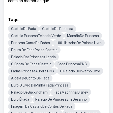
conta as memórias que ...
Tags
CasteloDe Fada
CasteloDe Princesa
Castelo PrincesaTelhado Verde
MansãoDe Princesa
Princesa ContoDe Fadas
100 HistóriasDe Palácio Livro
Figura De FadaRosae Castelo
Palacio DasPrincesas Lenda
O Conto De FadasCastelo
Fada PrincesaPNG
Fadas PrincesaAurora PNG
O Palácio DeInverno Livro
Aldeia DeConto De Fada
Livro O Livro DaMinha Fada Princesa
Palácio DeBuckingham
FadaMadrinha Disney
Livro ÉFada
Palacio De PrincesaEm Desanho
Imagem De CasteloDe Contos De Fada