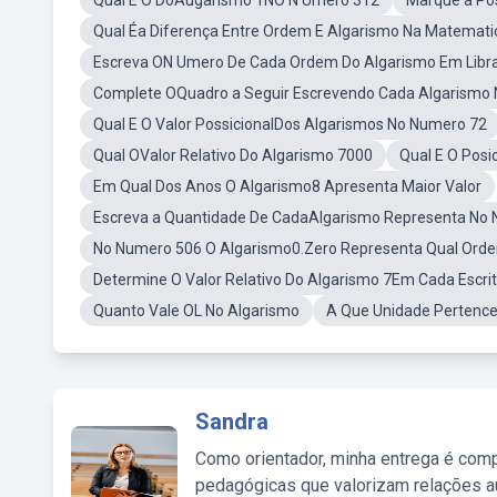
Qual E O DoAugarismo 1NO N Umero 312
Marque a Pos
Qual Éa Diferença Entre Ordem E Algarismo Na Matemati
Escreva ON Umero De Cada Ordem Do Algarismo Em Libr
Complete OQuadro a Seguir Escrevendo Cada Algarismo N
Qual E O Valor PossicionalDos Algarismos No Numero 72
Qual OValor Relativo Do Algarismo 7000
Qual E O Posi
Em Qual Dos Anos O Algarismo8 Apresenta Maior Valor
Escreva a Quantidade De CadaAlgarismo Representa No 
No Numero 506 O Algarismo0.Zero Representa Qual Ord
Determine O Valor Relativo Do Algarismo 7Em Cada Escri
Quanto Vale OL No Algarismo
A Que Unidade Pertence
Sandra
Como orientador, minha entrega é comp
pedagógicas que valorizam relações au