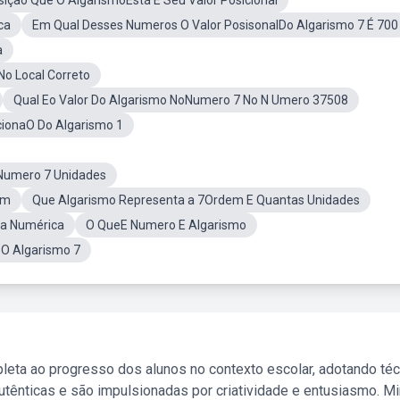
ição Que O AlgarismoEstá E Seu Valor Posicional
ca
Em Qual Desses Numeros O Valor PosisonalDo Algarismo 7 É 700
a
o Local Correto
Qual Eo Valor Do Algarismo NoNumero 7 No N Umero 37508
cionaO Do Algarismo 1
Numero 7 Unidades
em
Que Algarismo Representa a 7Ordem E Quantas Unidades
ta Numérica
O QueE Numero E Algarismo
O Algarismo 7
leta ao progresso dos alunos no contexto escolar, adotando té
tênticas e são impulsionadas por criatividade e entusiasmo. M