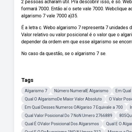
2 pessoas acharam útil. Pra descobrir isso, é só. Web
formará 7000. Então aí o sete vale 7000. Webclique aq
algarismo 7 vale 7000 a)35.
É a letra c. Webo algarismo 7 representa 7 unidades d
Valor relativo ou valor posicional é o valor que o al
depender da ordem em que esse algarismo se encont
No caso da questão, se o algarismo 7 se.
Tags
Algarismo 7
Número NumeralE Algarismo
Em Qual
Qual O AlgarismoDe Maior Valor Absoluto
O Valor Pos
Em Qual Desses Numeros OAlgariso 7 Equivale a 700
I
Qual Valor Posicional Do 7 NoN Umero 2766889
805Qua
Qual É OValor Posicional Dos Algarsmos
Qual E O Alga