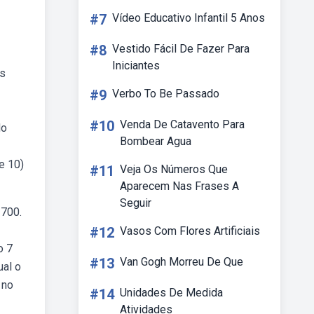
#7
Vídeo Educativo Infantil 5 Anos
#8
Vestido Fácil De Fazer Para
Iniciantes
as
#9
Verbo To Be Passado
#10
Venda De Catavento Para
do
Bombear Agua
e 10)
#11
Veja Os Números Que
Aparecem Nas Frases A
Seguir
 700.
#12
Vasos Com Flores Artificiais
o 7
#13
Van Gogh Morreu De Que
ual o
 no
#14
Unidades De Medida
Atividades