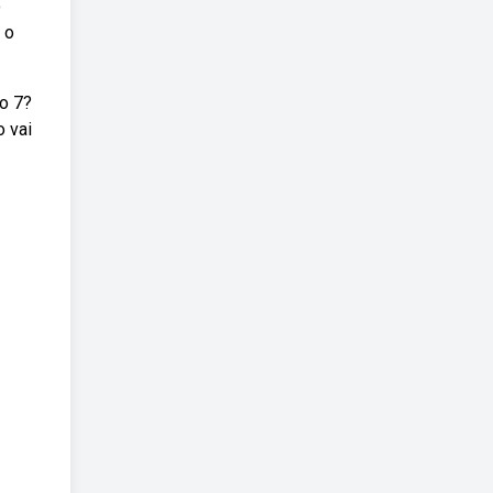
o
 o
ro 7?
o vai