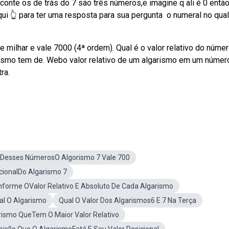
conte os de trás do 7 são três números,e imagine q ali é 0 entã
ui 👆 para ter uma resposta para sua pergunta ️ o numeral no qual
e milhar e vale 7000 (4ª ordem). Qual é o valor relativo do núme
garismo tem de. Webo valor relativo de um algarismo em um númer
ra.
 Desses NúmerosO Algorismo 7 Vale 700
icionalDo Algarismo 7
nforme OValor Relativo E Absoluto De Cada Algarismo
l O Algarismo
Qual O Valor Dos Algarismos6 E 7 Na Terça
rismo QueTem O Maior Valor Relativo