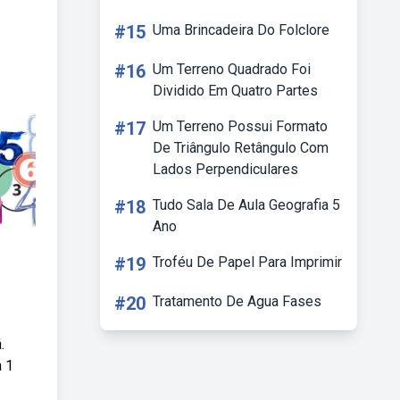
#15
Uma Brincadeira Do Folclore
#16
Um Terreno Quadrado Foi
Dividido Em Quatro Partes
#17
Um Terreno Possui Formato
De Triângulo Retângulo Com
Lados Perpendiculares
#18
Tudo Sala De Aula Geografia 5
Ano
#19
Troféu De Papel Para Imprimir
#20
Tratamento De Agua Fases
.
a 1