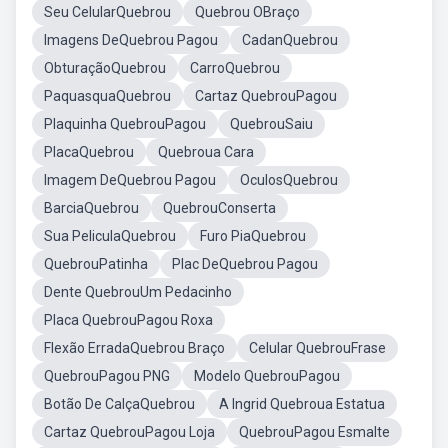
Seu CelularQuebrou
Quebrou OBraço
Imagens DeQuebrou Pagou
CadanQuebrou
ObturaçãoQuebrou
CarroQuebrou
PaquasquaQuebrou
Cartaz QuebrouPagou
Plaquinha QuebrouPagou
QuebrouSaiu
PlacaQuebrou
Quebroua Cara
Imagem DeQuebrou Pagou
OculosQuebrou
BarciaQuebrou
QuebrouConserta
Sua PeliculaQuebrou
Furo PiaQuebrou
QuebrouPatinha
Plac DeQuebrou Pagou
Dente QuebrouUm Pedacinho
Placa QuebrouPagou Roxa
Flexão ErradaQuebrou Braço
Celular QuebrouFrase
QuebrouPagou PNG
Modelo QuebrouPagou
Botão De CalçaQuebrou
A Ingrid Quebroua Estatua
Cartaz QuebrouPagou Loja
QuebrouPagou Esmalte