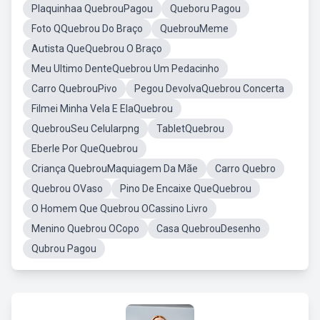
Plaquinhaa QuebrouPagou
Queboru Pagou
Foto QQuebrou Do Braço
QuebrouMeme
Autista QueQuebrou O Braço
Meu Ultimo DenteQuebrou Um Pedacinho
Carro QuebrouPivo
Pegou DevolvaQuebrou Concerta
Filmei Minha Vela E ElaQuebrou
QuebrouSeu Celularpng
TabletQuebrou
Eberle Por QueQuebrou
Criança QuebrouMaquiagem Da Mãe
Carro Quebro
Quebrou OVaso
Pino De Encaixe QueQuebrou
O Homem Que Quebrou OCassino Livro
Menino Quebrou OCopo
Casa QuebrouDesenho
Qubrou Pagou