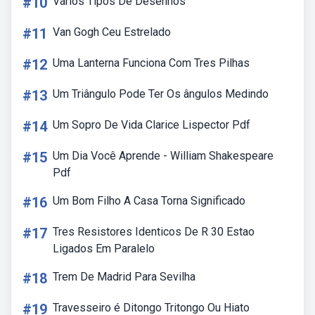
#10
Vários Tipos De Desenhos
#11
Van Gogh Ceu Estrelado
#12
Uma Lanterna Funciona Com Tres Pilhas
#13
Um Triângulo Pode Ter Os ângulos Medindo
#14
Um Sopro De Vida Clarice Lispector Pdf
#15
Um Dia Você Aprende - William Shakespeare
Pdf
#16
Um Bom Filho A Casa Torna Significado
#17
Tres Resistores Identicos De R 30 Estao
Ligados Em Paralelo
#18
Trem De Madrid Para Sevilha
#19
Travesseiro é Ditongo Tritongo Ou Hiato