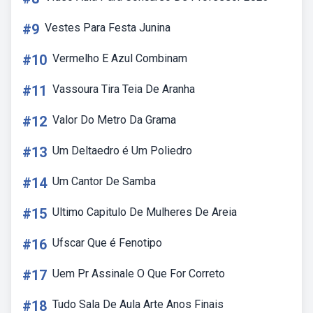
#9
Vestes Para Festa Junina
#10
Vermelho E Azul Combinam
#11
Vassoura Tira Teia De Aranha
#12
Valor Do Metro Da Grama
#13
Um Deltaedro é Um Poliedro
#14
Um Cantor De Samba
#15
Ultimo Capitulo De Mulheres De Areia
#16
Ufscar Que é Fenotipo
#17
Uem Pr Assinale O Que For Correto
#18
Tudo Sala De Aula Arte Anos Finais