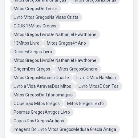
Mitos GregosPara Crianças
Mitos GregosHistórias
Mitos GregosDe Terror
Livro Mitos GregosNa Visao Crista
ODUS 16Mitos Gregos
Mitos Gregos LivroDe Nathaniel Hwathorne
13Mitos Livro
Mitos Gregos4º Ano
DeusesGregos Livro
Mitos Gregos LivroDe Nathaniel Hawthorne
OrigemDos Gregos
Mitos GregosGenero
Mitos GregosMarcelo Duarte
Livro OMito Na Mídia
Livro a Vida AtravesDos Mitos
Livro MitosE Con Tos
Mitos GregosDa Titonomaquia
OQue São Mitos Gregos
Mitos GregosTexto
Poemas GregosAntigos Livro
Capas Dos GregosAntigos
Imagens Do Livro Mitos GregosMedusa Grecia Antiga