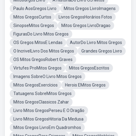
MitosGrgos Livro
A HistoriaDo Livro OS Mitos
Paulo AosGregos Livro
Mitos Gregos LivroImagens
Mitos GregosCurtos
Livros GregosHorários Fotos
SinopseMitos Gregos
Mitos Gregos LivroDragao
FigurasDo Livro Mitos Gregos
OS Gregos MitosE Lendas
AutorDo Livro Mitos Gregos
O IncrivelLivro Dos Mitos Gregos
Grandes Gregos Livro
OS Mitos GregosRobert Graves
Virtufes ProMitos Gregos
Mitos GregosEscritos
Imagens SobreO Livro Mitos Gregos
Mitos GregosExercícios
Herois EMitos Gregos
Tatuagens SobreMitos Gregos
Mitos GregosClassicos Zahar
Livro Mitos GregosPerseu E O Dragão
Livro Mitos GregosHitoria Da Medusa
Mitos Gregos LivroEm Quadromhos