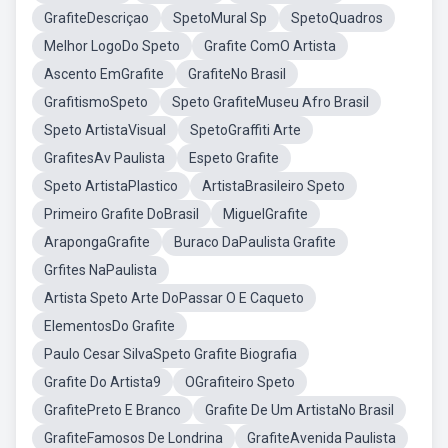
GrafiteDescriçao
SpetoMural Sp
SpetoQuadros
Melhor LogoDo Speto
Grafite ComO Artista
Ascento EmGrafite
GrafiteNo Brasil
GrafitismoSpeto
Speto GrafiteMuseu Afro Brasil
Speto ArtistaVisual
SpetoGraffiti Arte
GrafitesAv Paulista
Espeto Grafite
Speto ArtistaPlastico
ArtistaBrasileiro Speto
Primeiro Grafite DoBrasil
MiguelGrafite
ArapongaGrafite
Buraco DaPaulista Grafite
Grfites NaPaulista
Artista Speto Arte DoPassar O E Caqueto
ElementosDo Grafite
Paulo Cesar SilvaSpeto Grafite Biografia
Grafite Do Artista9
OGrafiteiro Speto
GrafitePreto E Branco
Grafite De Um ArtistaNo Brasil
GrafiteFamosos De Londrina
GrafiteAvenida Paulista