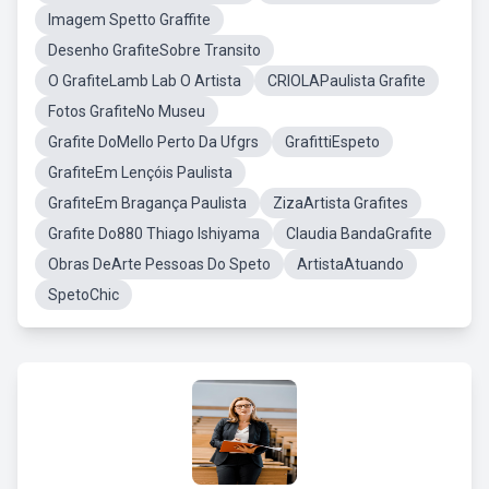
Imagem Spetto Graffite
Desenho GrafiteSobre Transito
O GrafiteLamb Lab O Artista
CRIOLAPaulista Grafite
Fotos GrafiteNo Museu
Grafite DoMello Perto Da Ufgrs
GrafittiEspeto
GrafiteEm Lençóis Paulista
GrafiteEm Bragança Paulista
ZizaArtista Grafites
Grafite Do880 Thiago Ishiyama
Claudia BandaGrafite
Obras DeArte Pessoas Do Speto
ArtistaAtuando
SpetoChic