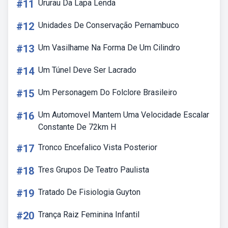
#11
Ururau Da Lapa Lenda
#12
Unidades De Conservação Pernambuco
#13
Um Vasilhame Na Forma De Um Cilindro
#14
Um Túnel Deve Ser Lacrado
#15
Um Personagem Do Folclore Brasileiro
#16
Um Automovel Mantem Uma Velocidade Escalar
Constante De 72km H
#17
Tronco Encefalico Vista Posterior
#18
Tres Grupos De Teatro Paulista
#19
Tratado De Fisiologia Guyton
#20
Trança Raiz Feminina Infantil