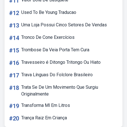
#11
#12
Used To Be Young Traducao
#13
Uma Loja Possui Cinco Setores De Vendas
#14
Tronco De Cone Exercícios
#15
Trombose Da Veia Porta Tem Cura
#16
Travesseiro é Ditongo Tritongo Ou Hiato
#17
Trava Línguas Do Folclore Brasileiro
#18
Trata Se De Um Movimento Que Surgiu
Originalmente
#19
Transforma Ml Em Litros
#20
Trança Raiz Em Criança