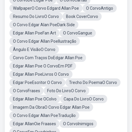
O CorvoDe Edgar Poe
O CorvoCartas
WallpaperO Corvo Edgard Allan Poe
O CorvoAntigo
Resumo Do LivroO Corvo
Book CoverCorvo
O Corvo Edgar Alan PoeDark Side
Edgar Allan PoeFan Art
O CorvoGangue
O Corvo Edgar Allan PoeIlustração
Ângulo E VisãoO Corvo
Corvo Com Traços DoEdgar Allan Poe
Edgar Allan Poe O CorvoEm PDF
Edgar Allan PoeLivros O Corvo
Edgar PoeEscritor O Corvo
Trecho Do PoemaO Corvo
O CorvoFrases
Foto Do LivroO Corvo
Edgar Allan Poe OColvo
Capa Do LivroO Corvo
Imagem Da ObraO Corvo Edgar Allan Poe
O Corvo Edgar Allan PoeTradução
Edgar AllanOie Fraases
O CorvoInimigos