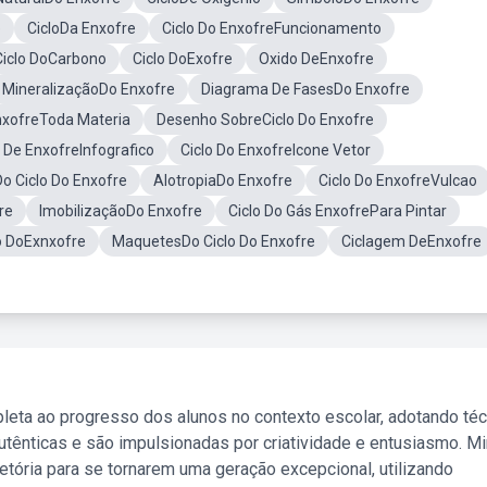
e
CicloDa Enxofre
Ciclo Do EnxofreFuncionamento
Ciclo DoCarbono
Ciclo DoExofre
Oxido DeEnxofre
MineralizaçãoDo Enxofre
Diagrama De FasesDo Enxofre
nxofreToda Materia
Desenho SobreCiclo Do Enxofre
o De EnxofreInfografico
Ciclo Do EnxofreIcone Vetor
o Ciclo Do Enxofre
AlotropiaDo Enxofre
Ciclo Do EnxofreVulcao
re
ImobilizaçãoDo Enxofre
Ciclo Do Gás EnxofrePara Pintar
o DoExnxofre
MaquetesDo Ciclo Do Enxofre
Ciclagem DeEnxofre
leta ao progresso dos alunos no contexto escolar, adotando té
tênticas e são impulsionadas por criatividade e entusiasmo. M
etória para se tornarem uma geração excepcional, utilizando