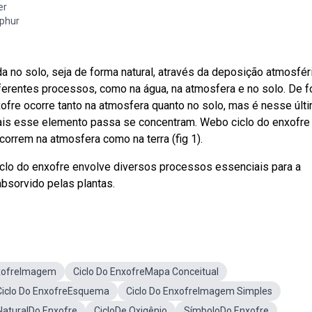
er
lphur
da no solo, seja de forma natural, através da deposição atmosfér
iferentes processos, como na água, na atmosfera e no solo. De 
xofre ocorre tanto na atmosfera quanto no solo, mas é nesse últ
ais esse elemento passa se concentram. Webo ciclo do enxofre
orrem na atmosfera como na terra (fig 1).
iclo do enxofre envolve diversos processos essenciais para a
absorvido pelas plantas.
nxofreImagem
Ciclo Do EnxofreMapa Conceitual
Ciclo Do EnxofreEsquema
Ciclo Do EnxofreImagem Simples
 NaturalDo Enxofre
CicloDe Oxigênio
SímboloDo Enxofre