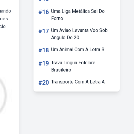
Quando
#16
Uma Liga Metálica Sai Do
Forno
ções.
clo
#17
Um Aviao Levanta Voo Sob
Angulo De 20
#18
Um Animal Com A Letra B
#19
Trava Lingua Folclore
Brasileiro
#20
Transporte Com A Letra A