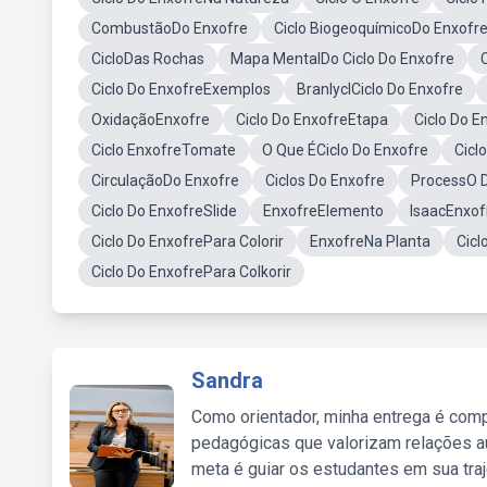
CombustãoDo Enxofre
Ciclo BiogeoquímicoDo Enxofr
CicloDas Rochas
Mapa MentalDo Ciclo Do Enxofre
Ciclo Do EnxofreExemplos
BranlyclCiclo Do Enxofre
OxidaçãoEnxofre
Ciclo Do EnxofreEtapa
Ciclo Do E
Ciclo EnxofreTomate
O Que ÉCiclo Do Enxofre
Cicl
CirculaçãoDo Enxofre
Ciclos Do Enxofre
ProcessO D
Ciclo Do EnxofreSlide
EnxofreElemento
IsaacEnxof
Ciclo Do EnxofrePara Colorir
EnxofreNa Planta
Cicl
Ciclo Do EnxofrePara Colkorir
Sandra
Como orientador, minha entrega é comp
pedagógicas que valorizam relações au
meta é guiar os estudantes em sua traj