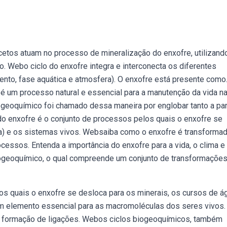
etos atuam no processo de mineralização do enxofre, utilizand
. Webo ciclo do enxofre integra e interconecta os diferentes
to, fase aquática e atmosfera). O enxofre está presente como
 um processo natural e essencial para a manutenção da vida na 
ogeoquímico foi chamado dessa maneira por englobar tanto a pa
do enxofre é o conjunto de processos pelos quais o enxofre se
ua) e os sistemas vivos. Websaiba como o enxofre é transforma
cessos. Entenda a importância do enxofre para a vida, o clima e
ogeoquímico, o qual compreende um conjunto de transformaçõe
os quais o enxofre se desloca para os minerais, os cursos de á
um elemento essencial para as macromoléculas dos seres vivos.
na formação de ligações. Webos ciclos biogeoquímicos, também