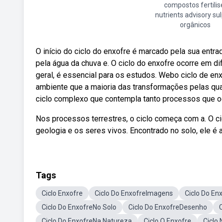
compostos fertilis
nutrients advisory su
orgânicos
O início do ciclo do enxofre é marcado pela sua entra
pela água da chuva e. O ciclo do enxofre ocorre em d
geral, é essencial para os estudos. Webo ciclo de en
ambiente que a maioria das transformações pelas qu
ciclo complexo que contempla tanto processos que oc
Nos processos terrestres, o ciclo começa com a. O c
geologia e os seres vivos. Encontrado no solo, ele é 
Tags
Ciclo Enxofre
Ciclo Do EnxofreImagens
Ciclo Do E
Ciclo Do EnxofreNo Solo
Ciclo Do EnxofreDesenho
Ciclo Do EnxofreNa Natureza
Ciclo O Enxofre
Ciclo