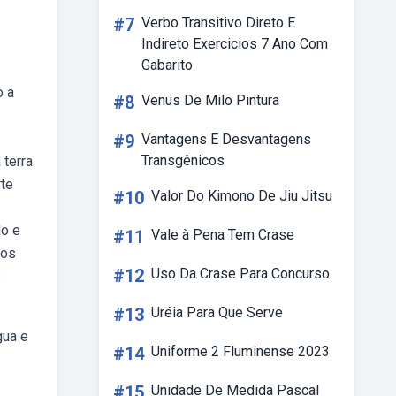
#7
Verbo Transitivo Direto E
Indireto Exercicios 7 Ano Com
Gabarito
o a
#8
Venus De Milo Pintura
.
#9
Vantagens E Desvantagens
Transgênicos
terra.
rte
#10
Valor Do Kimono De Jiu Jitsu
do e
#11
Vale à Pena Tem Crase
 os
#12
Uso Da Crase Para Concurso
s
#13
Uréia Para Que Serve
gua e
#14
Uniforme 2 Fluminense 2023
#15
Unidade De Medida Pascal