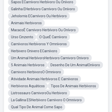
Sapos ECarnívoro Herbívoro Ou Onívoro
Galinha EHerbívoro Carnívoro Ou Onívoro
Jeholornis ECarnívoro Ou Herbívoro
Animais Herbivoros
MacacoÉ Carnívoro Herbívoro Ou Onívoro
Urso Cinzento
O QueÉ Carnívoro
Carnívoros Herbívoros Y Omnívoros
Herbivero Onivero ECarnívoro
Um Animal HerbívoroHerbivoro Carnivoro Onivoro
5 Animais Herbívoros
Desenho De Um AnimalOnívoro
Carnivoro HerbivoroO Omnivoro
Atividade Animais Herbívoros E Carnívoros
Herbívoros Aquáticos
Tipos De Animais Herbívoros
Listrossauro CarnivoroOu Herbivoro
La Gallina ESHerbívoro Carnívoro O Omnivoro
Qual Tipo De Animal Come Sapo