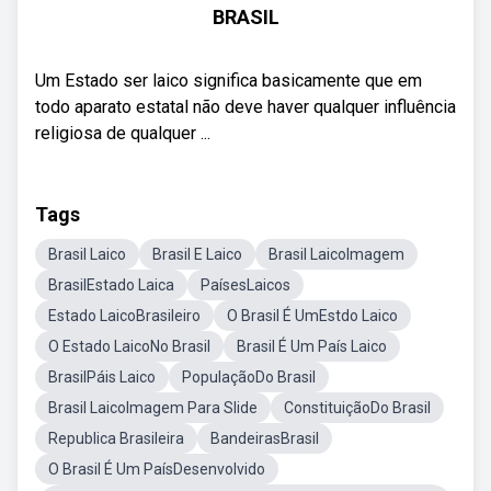
BRASIL
Um Estado ser laico significa basicamente que em
todo aparato estatal não deve haver qualquer influência
religiosa de qualquer ...
Tags
Brasil Laico
Brasil E Laico
Brasil LaicoImagem
BrasilEstado Laica
PaísesLaicos
Estado LaicoBrasileiro
O Brasil É UmEstdo Laico
O Estado LaicoNo Brasil
Brasil É Um País Laico
BrasilPáis Laico
PopulaçãoDo Brasil
Brasil LaicoImagem Para Slide
ConstituiçãoDo Brasil
Republica Brasileira
BandeirasBrasil
O Brasil É Um PaísDesenvolvido