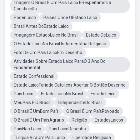
Imagem O Brasil E Um Pais Laico ERespeitamos a
Constiuição
PoderLaico
Paises Onde OEstado Laico
Brasil Antes DoEstado Laico
Imagagem EstadoLaico No Brasil
Estado DeLaico
O Estado LaicoNo Brasil Indumentária Religiosa
Foto De Um Pais LaicoEm Desenho
Atividades Sobre Estado Laico ParaO 3 Ano Do
Fundamental
Estado Confessional
Estado LaicoFeriado Catolicos Apertar O Bottão Desenho
Pais Laico
Estado LaicoNo Brasil
Estado Leico
MeuPaís É O Brasil
IndependenteDo Brasil
O Brasil É UmBom País
O Brasil É Um PaísPovoado
O Brasil É Um PaísAgrario
Religião
EstadosLaicos
PaisNao Laico
Pais LaicoDesenho
Turquia ViraUm Pais Laico
Liberdade Religiosa