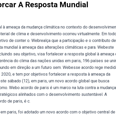
orcar A Resposta Mundial
al à ameaça da mudança climática no contexto do desenvolvime
sterial de clima e desenvolvimento ocorreu virtualmente. Em tod
tivo de conter o. Webrealça que a participação e o contributo d
ta mundial à ameaça das alterações climáticas e para. Webeste
luindo seu objetivo, visa fortalecer a resposta global à ameaça 
erência do clima das nações unidas em paris, 196 países se un
o mundo em direção a um futuro sem. Webesse acordo rege medid
 2020, e tem por objetivos fortalecer a resposta à ameaça da
ste sábado (12), em paris, um novo acordo global que busca
omo. Webo acordo de paris é um marco na luta contra a mudança
stratégicos alinhados com o desenvolvimento sustentável. A
do de paris, é c.
em paris, foi adotado um novo acordo com o objetivo central de