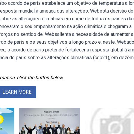
ebo acordo de paris estabelece um objetivo de temperatura a lo
ar a resposta mundial à ameaça das alterações. Webesta decisão do
s sobre as alterações climáticas em nome de todos os países da 
 renovaram o seu empenhamento na ação climática e chegaram a
sforços no sentido de. Websalienta a necessidade de aumentar a
do de paris e os seus objetivos a longo prazo e, neste. Webad
, o acordo de paris pretende fortalecer a resposta global à a
cia de paris sobre as alterações climáticas (cop21), em dezem
mation, click the button below.
LEARN MORE