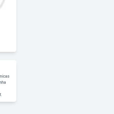
cnicas
inha
.