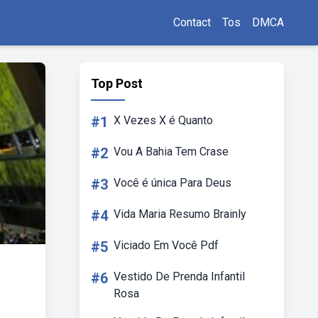
Contact
Tos
DMCA
Top Post
#1
X Vezes X é Quanto
#2
Vou A Bahia Tem Crase
#3
Você é única Para Deus
#4
Vida Maria Resumo Brainly
#5
Viciado Em Você Pdf
#6
Vestido De Prenda Infantil
Rosa