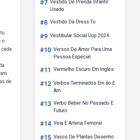
#7
Vestido De Prenda Infantil
Usado
#8
Vestido Da Dress To
nto
#9
Vestibular Social Ucp 2024
o o
e cada
#10
Versos De Amor Para Uma
Pessoa Especial
da
#11
Vermelho Escuro Em Ingles
iram
as de
#12
Verbos Terminados Em ão E
Am
#13
Verbo Beber No Passado E
Futuro
#14
Veia E Arteria Femoral
#15
Vasos De Plantas Desenho