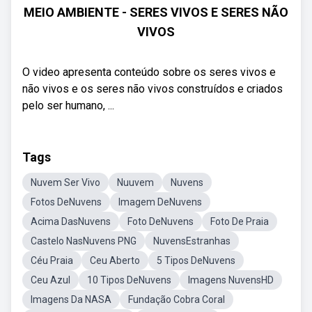
MEIO AMBIENTE - SERES VIVOS E SERES NÃO
VIVOS
O video apresenta conteúdo sobre os seres vivos e
não vivos e os seres não vivos construídos e criados
pelo ser humano, ...
Tags
Nuvem Ser Vivo
Nuuvem
Nuvens
Fotos DeNuvens
Imagem DeNuvens
Acima DasNuvens
Foto DeNuvens
Foto De Praia
Castelo NasNuvens PNG
NuvensEstranhas
Céu Praia
Ceu Aberto
5 Tipos DeNuvens
Ceu Azul
10 Tipos DeNuvens
Imagens NuvensHD
Imagens Da NASA
Fundação Cobra Coral