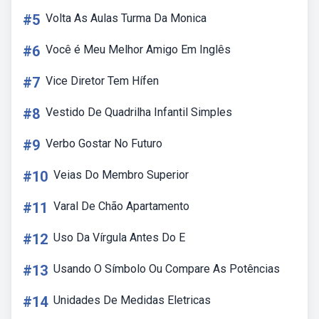
#5
Volta As Aulas Turma Da Monica
#6
Você é Meu Melhor Amigo Em Inglês
#7
Vice Diretor Tem Hífen
#8
Vestido De Quadrilha Infantil Simples
#9
Verbo Gostar No Futuro
#10
Veias Do Membro Superior
#11
Varal De Chão Apartamento
#12
Uso Da Vírgula Antes Do E
#13
Usando O Símbolo Ou Compare As Potências
#14
Unidades De Medidas Eletricas