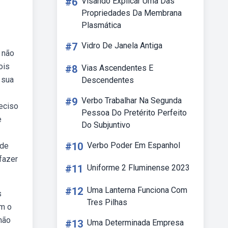
#6
Visando Explicar Uma Das
Propriedades Da Membrana
Plasmática
#7
Vidro De Janela Antiga
 não
ois
#8
Vias Ascendentes E
 sua
Descendentes
#9
Verbo Trabalhar Na Segunda
eciso
Pessoa Do Pretérito Perfeito
e
Do Subjuntivo
#10
Verbo Poder Em Espanhol
 de
fazer
#11
Uniforme 2 Fluminense 2023
#12
Uma Lanterna Funciona Com
s
Tres Pilhas
ém o
 não
#13
Uma Determinada Empresa