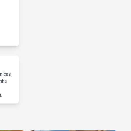
cnicas
inha
.