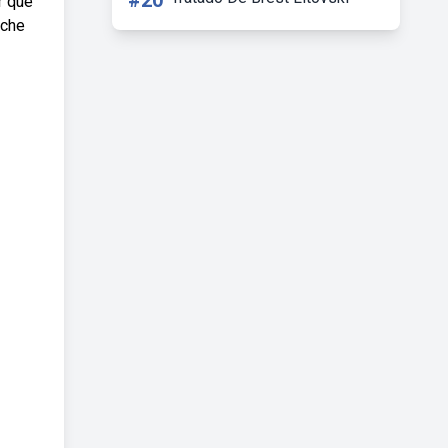
#20
r que
ache