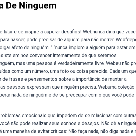
sa De Ninguem
 lutar e se inspire a superar desafios! Webnunca diga que você
para nascer, pode precisar de alguém para não morrer. Web“dep
igar afeto de ninguém. ” “nunca implore a alguém para estar em
l insiste em nos convencer internamente de que seremos
inguém, mas uma pessoa é verdadeiramente livre. Webeu não pr
luídas como um número, uma foto ou coisa parecida. Cada um qu
 de frases e pensamentos sobre a importância de manter a
várias pessoas expressam que ninguém precisa. Webuma coleção
perar nada de ninguém e de se preocupar com o que você pode 
problemas emocionais que impedem de se relacionar com outra
você não pode realizar seus sonhos e desejos. Não dê a ningu
 há uma maneira de evitar críticas: Não faça nada, não diga nada e