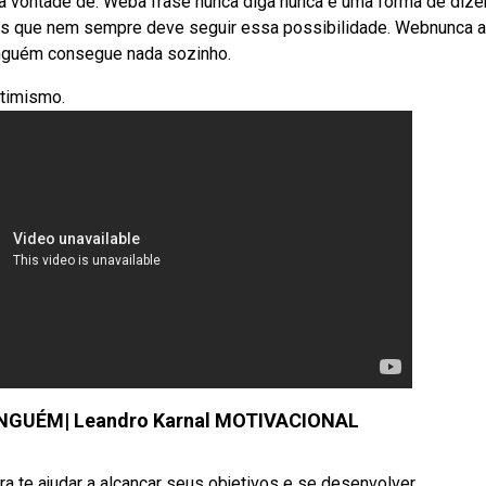
 a vontade de. Weba frase nunca diga nunca é uma forma de dize
mas que nem sempre deve seguir essa possibilidade. Webnunca 
inguém consegue nada sozinho.
timismo.
NGUÉM| Leandro Karnal MOTIVACIONAL
ra te ajudar a alcançar seus objetivos e se desenvolver