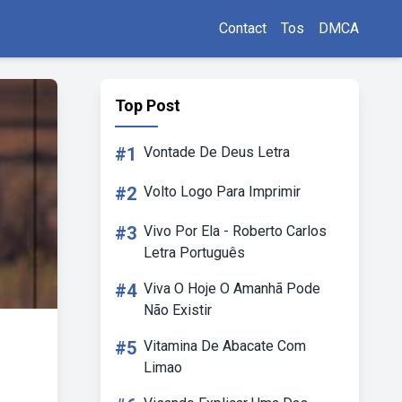
Contact
Tos
DMCA
Top Post
#1
Vontade De Deus Letra
#2
Volto Logo Para Imprimir
#3
Vivo Por Ela - Roberto Carlos
Letra Português
#4
Viva O Hoje O Amanhã Pode
Não Existir
#5
Vitamina De Abacate Com
Limao