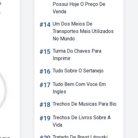
o
Possui Hoje O Preço De
.
Venda
#14
Um Dos Meios De
Transportes Mais Utilizados
No Mundo
#15
Turma Do Chaves Para
Imprimir
#16
Tudo Sobre O Sertanejo
#17
Tudo Bem Com Voce Em
Ingles
#18
Trechos De Musicas Para Bio
#19
Trechos De Livros Sobre A
Vida
Tratado De Brest Litovski