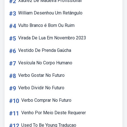
#2
Xadrez De Madeira Profissional
#3
William Desenhou Um Retângulo
#4
Vulto Branco é Bom Ou Ruim
#5
Virada De Lua Em Novembro 2023
#6
Vestido De Prenda Gaúcha
#7
Vesícula No Corpo Humano
#8
Verbo Gostar No Futuro
#9
Verbo Dividir No Futuro
#10
Verbo Comprar No Futuro
#11
Venho Por Meio Deste Requerer
#12
Used To Be Young Traducao