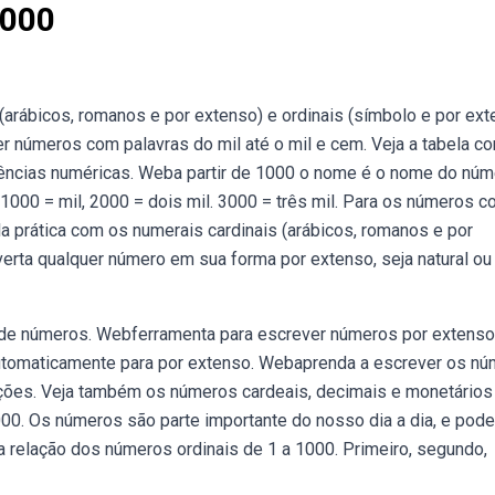
1000
(arábicos, romanos e por extenso) e ordinais (símbolo e por ext
r números com palavras do mil até o mil e cem. Veja a tabela c
ências numéricas. Weba partir de 1000 o nome é o nome do núm
1000 = mil, 2000 = dois mil. 3000 = três mil. Para os números c
a prática com os numerais cardinais (arábicos, romanos e por
erta qualquer número em sua forma por extenso, seja natural ou
de números. Webferramenta para escrever números por extenso
automaticamente para por extenso. Webaprenda a escrever os n
nções. Veja também os números cardeais, decimais e monetários
00. Os números são parte importante do nosso dia a dia, e pod
 relação dos números ordinais de 1 a 1000. Primeiro, segundo,