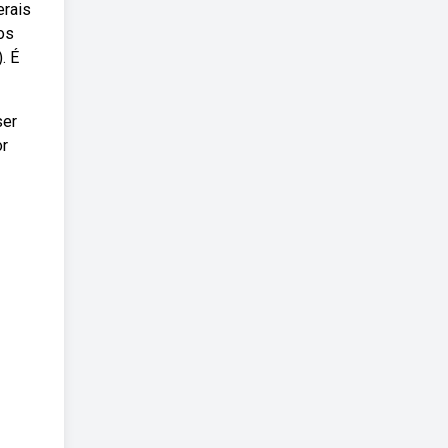
erais
os
. É
ser
or