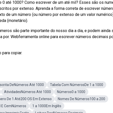
e 0 até 1000? Como escrever de um até mil? Esses são os num
critos por extenso. Aprenda a forma correta de escrever númer
xto de um número (ou número por extenso de um valor numérico)
eda (monetário).
meros são parte importante do nosso dia a dia, e podem ainda 
a por. Webferramenta online para escrever números decimais p
 para copiar.
scrita DeNúmeros Até 1000
Tabela Com NúmerosDe 1 a 1000
AtividadesNúmeros Até 1000
Números0 a 1000
ero De 1 Até200 OS Em Extenso
Nomes De Números100 a 200
l E CemNúmeros
1 a 1000Em Inglês