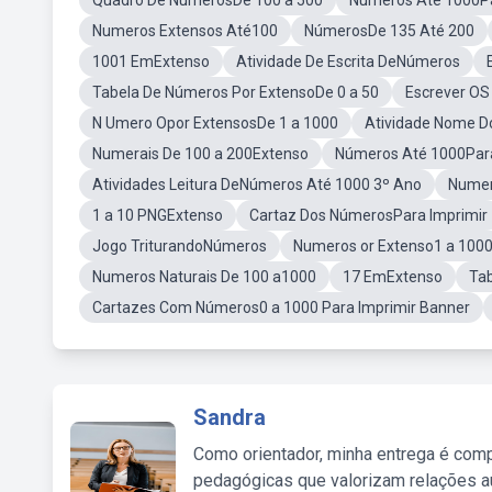
Quadro De NúmerosDe 100 a 500
Números Até 1000Par
Numeros Extensos Até100
NúmerosDe 135 Até 200
1001 EmExtenso
Atividade De Escrita DeNúmeros
Tabela De Números Por ExtensoDe 0 a 50
Escrever OS
N Umero Opor ExtensosDe 1 a 1000
Atividade Nome 
Numerais De 100 a 200Extenso
Números Até 1000Para
Atividades Leitura DeNúmeros Até 1000 3º Ano
Numer
1 a 10 PNGExtenso
Cartaz Dos NúmerosPara Imprimir
Jogo TriturandoNúmeros
Numeros or Extenso1 a 100
Numeros Naturais De 100 a1000
17 EmExtenso
Tab
Cartazes Com Números0 a 1000 Para Imprimir Banner
Sandra
Como orientador, minha entrega é comp
pedagógicas que valorizam relações au