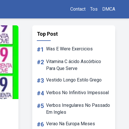
Contact
Tos
DMCA
Top Post
#1
Was E Were Exercicios
#2
Vitamina C ácido Ascórbico
Para Que Serve
#3
Vestido Longo Estilo Grego
#4
Verbos No Infinitivo Impessoal
#5
Verbos Irregulares No Passado
Em Ingles
#6
Verao Na Europa Meses