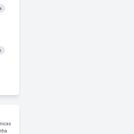
a
s
cnicas
inha