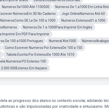
a Imprimir Gratis
Leitura DosNúmeros Decimais
Numeros De1000 Até 1100500
Numeros De 1 a1000 Em Linha Ret
Escrever NúmerosEm 3D No Caderno
Jogo OnlineNúmeros Até 60
 NúmerosComo SE Le De 100 a 1000
Numeros Extensos01 a 1000
DosNúmeros
Números De 1 a 1000Para Imprimir Em Ingles
 Imprimir Em PDF Para Imprimir
os De 100 a1000 Portugues
Numeral Ate1000
NúmerosArabigo
Como Escrever Numeros Por ExtensoDe 100 a 150
0
Tabela Escrita Por ExtensoDe 1000 Ate 1010
ela Numerica PO Extenso 100
2 000 000Extenso Em Itaçiano
leta ao progresso dos alunos no contexto escolar, adotando té
tênticas e são impulsionadas por criatividade e entusiasmo. M