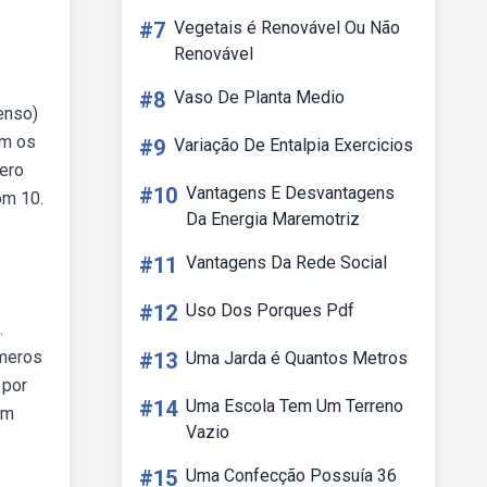
#7
Vegetais é Renovável Ou Não
Renovável
#8
Vaso De Planta Medio
enso)
om os
#9
Variação De Entalpia Exercicios
ero
#10
Vantagens E Desvantagens
om 10.
Da Energia Maremotriz
#11
Vantagens Da Rede Social
#12
Uso Dos Porques Pdf
.
úmeros
#13
Uma Jarda é Quantos Metros
 por
#14
Uma Escola Tem Um Terreno
em
Vazio
#15
Uma Confecção Possuía 36