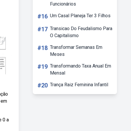
Funcionários
#16
Um Casal Planeja Ter 3 Filhos
#17
Transicao Do Feudalismo Para
O Capitalismo
#18
Transformar Semanas Em
Meses
#19
Transformando Taxa Anual Em
Mensal
#20
Trança Raiz Feminina Infantil
ação
l em
e 0 a