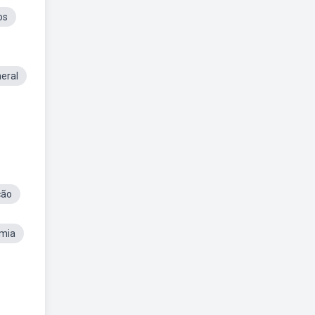
os
eral
ção
mia