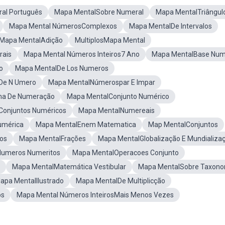
al Português
Mapa MentalSobre Numeral
Mapa MentalTriângul
Mapa Mental NúmerosComplexos
Mapa MentalDe Intervalos
Mapa MentalAdição
MultiplosMapa Mental
rais
Mapa Mental Números Inteiros7 Ano
Mapa MentalBase Num
o
Mapa MentalDe Los Numeros
De N Umero
Mapa MentalNúmerospar E Impar
ma De Numeração
Mapa MentalConjunto Numérico
Conjuntos Numéricos
Mapa MentalNumereais
umérica
Mapa MentalEnem Matematica
Map MentalConjuntos
os
Mapa MentalFrações
Mapa MentalGlobalização E Mundializa
Numeros Numeritos
Mapa MentalOperacoes Conjunto
Mapa MentalMatemática Vestibular
Mapa MentalSobre Taxono
apa MentalIlustrado
Mapa MentalDe Multiplicção
os
Mapa Mental Números InteirosMais Menos Vezes