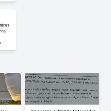
cnicas
inha
.