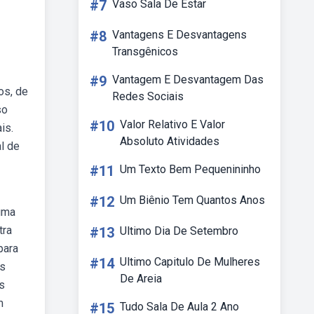
#7
Vaso Sala De Estar
#8
Vantagens E Desvantagens
Transgênicos
#9
Vantagem E Desvantagem Das
os, de
Redes Sociais
so
#10
Valor Relativo E Valor
is.
Absoluto Atividades
l de
#11
Um Texto Bem Pequenininho
#12
Um Biênio Tem Quantos Anos
uma
tra
#13
Ultimo Dia De Setembro
para
#14
Ultimo Capitulo De Mulheres
as
De Areia
s
m
#15
Tudo Sala De Aula 2 Ano