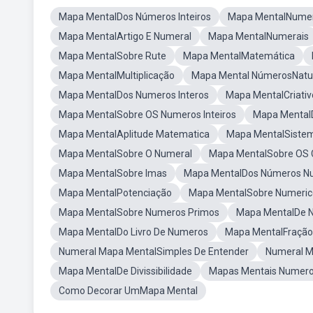
Mapa MentalDos Números Inteiros
Mapa MentalNumer
Mapa MentalArtigo E Numeral
Mapa MentalNumerais
Mapa MentalSobre Rute
Mapa MentalMatemática
Mapa MentalMultiplicação
Mapa Mental NúmerosNatu
Mapa MentalDos Numeros Interos
Mapa MentalCriativ
Mapa MentalSobre OS Numeros Inteiros
Mapa Mental
Mapa MentalAplitude Matematica
Mapa MentalSiste
Mapa MentalSobre O Numeral
Mapa MentalSobre OS 
Mapa MentalSobre Imas
Mapa MentalDos Números N
Mapa MentalPotenciação
Mapa MentalSobre Numeric
Mapa MentalSobre Numeros Primos
Mapa MentalDe 
Mapa MentalDo Livro De Numeros
Mapa MentalFração
Numeral Mapa MentalSimples De Entender
Numeral M
Mapa MentalDe Divissibilidade
Mapas Mentais Numer
Como Decorar UmMapa Mental