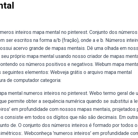
ntal
meros inteiros mapa mental no pinterest. Conjunto dos números
 ser escritos na forma a/b (fração), onde a e b. Números inteir
o possui acervo grande de mapas mentais. Dê uma olhada em nos
ie seu próprio mapa mental usando nosso criador de mapas menta
. Contendo os números positivos e negativos. Webum mapa menta
os seguintes elementos: Webveja grátis o arquivo mapa mental
tura de computador categoria:
pa mental numeros inteiros no pinterest. Webo termo geral de 
ue permite obter a sequência numérica quando se substitui a le
eiros' em profundidade com nossos mapas mentais, projetados 
ros consiste em todos os dígitos que não são decimais. Em outr
njunto de. O conjunto dos números inteiros é formado por todos o
imétricos:. Webconheça 'numeros inteiros' em profundidade co