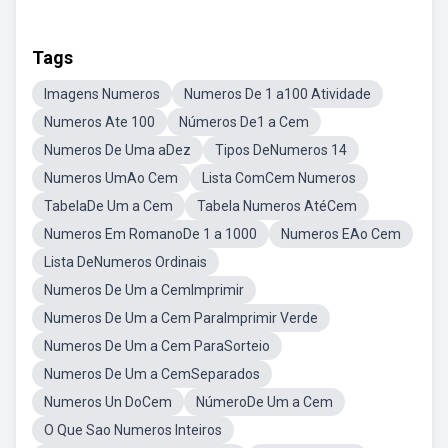
Tags
Imagens Numeros
Numeros De 1 a100 Atividade
Numeros Ate 100
Números De1 a Cem
Numeros De Uma aDez
Tipos DeNumeros 14
Numeros UmAo Cem
Lista ComCem Numeros
TabelaDe Um a Cem
Tabela Numeros AtéCem
Numeros Em RomanoDe 1 a 1000
Numeros EAo Cem
Lista DeNumeros Ordinais
Numeros De Um a CemImprimir
Numeros De Um a Cem ParaImprimir Verde
Numeros De Um a Cem ParaSorteio
Numeros De Um a CemSeparados
Numeros Un DoCem
NúmeroDe Um a Cem
O Que Sao Numeros Inteiros