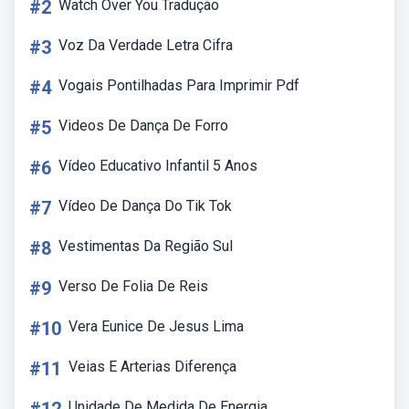
#2
Watch Over You Tradução
#3
Voz Da Verdade Letra Cifra
#4
Vogais Pontilhadas Para Imprimir Pdf
#5
Videos De Dança De Forro
#6
Vídeo Educativo Infantil 5 Anos
#7
Vídeo De Dança Do Tik Tok
#8
Vestimentas Da Região Sul
#9
Verso De Folia De Reis
#10
Vera Eunice De Jesus Lima
#11
Veias E Arterias Diferença
Unidade De Medida De Energia