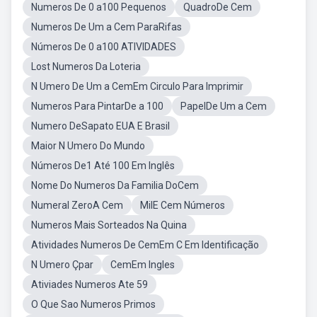
Numeros De 0 a100 Pequenos
QuadroDe Cem
Numeros De Um a Cem ParaRifas
Números De 0 a100 ATIVIDADES
Lost Numeros Da Loteria
N Umero De Um a CemEm Circulo Para Imprimir
Numeros Para PintarDe a 100
PapelDe Um a Cem
Numero DeSapato EUA E Brasil
Maior N Umero Do Mundo
Números De1 Até 100 Em Inglês
Nome Do Numeros Da Familia DoCem
Numeral ZeroA Cem
MilE Cem Números
Numeros Mais Sorteados Na Quina
Atividades Numeros De CemEm C Em Identificação
N Umero Çpar
CemEm Ingles
Ativiades Numeros Ate 59
O Que Sao Numeros Primos