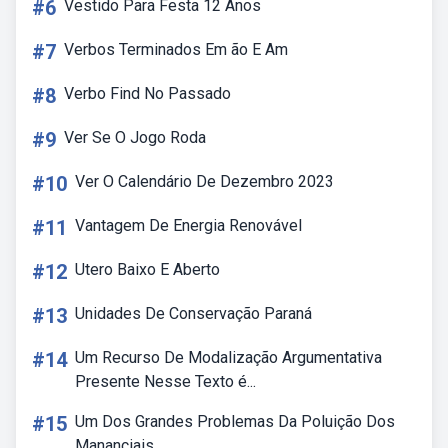
#6
Vestido Para Festa 12 Anos
#7
Verbos Terminados Em ão E Am
#8
Verbo Find No Passado
#9
Ver Se O Jogo Roda
#10
Ver O Calendário De Dezembro 2023
#11
Vantagem De Energia Renovável
#12
Utero Baixo E Aberto
#13
Unidades De Conservação Paraná
#14
Um Recurso De Modalização Argumentativa
Presente Nesse Texto é...
#15
Um Dos Grandes Problemas Da Poluição Dos
Mananciais