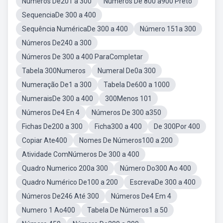
Números De201 a 300
Números De 800 a900 Preto
SequenciaDe 300 a 400
Sequência NuméricaDe 300 a 400
Número 151a 300
Números De240 a 300
Números De 300 a 400 ParaCompletar
Tabela 300Numeros
Numeral De0a 300
Numeração De1 a 300
Tabela De600 a 1000
NumeraisDe 300 a 400
300Menos 101
Números De4 En 4
Números De 300 a350
Fichas De200 a 300
Ficha300 a 400
De 300Por 400
Copiar Ate400
Nomes De Números100 a 200
Atividade ComNúmeros De 300 a 400
Quadro Numerico 200a 300
Número Do300 Ao 400
Quadro Numérico De100 a 200
EscrevaDe 300 a 400
Números De246 Até 300
Números De4 Em 4
Numero 1 Ao400
Tabela De Números1 a 50