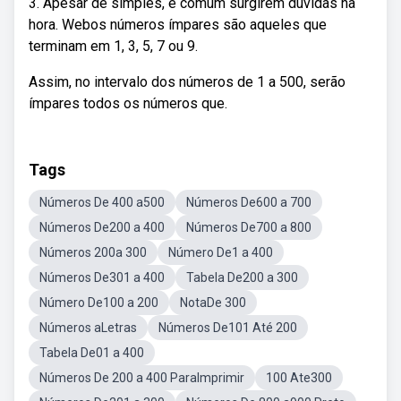
3. Apesar de simples, é comum surgirem dúvidas na
hora. Webos números ímpares são aqueles que
terminam em 1, 3, 5, 7 ou 9.
Assim, no intervalo dos números de 1 a 500, serão
ímpares todos os números que.
Tags
Números De 400 a500
Números De600 a 700
Números De200 a 400
Números De700 a 800
Números 200a 300
Número De1 a 400
Números De301 a 400
Tabela De200 a 300
Número De100 a 200
NotaDe 300
Números aLetras
Números De101 Até 200
Tabela De01 a 400
Números De 200 a 400 ParaImprimir
100 Ate300