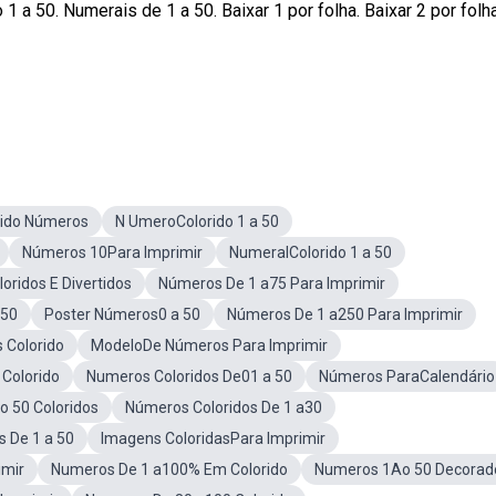
 a 50. Numerais de 1 a 50. Baixar 1 por folha. Baixar 2 por folha
rido Números
N UmeroColorido 1 a 50
Números 10Para Imprimir
NumeralColorido 1 a 50
ridos E Divertidos
Números De 1 a75 Para Imprimir
 50
Poster Números0 a 50
Números De 1 a250 Para Imprimir
 Colorido
ModeloDe Números Para Imprimir
 Colorido
Numeros Coloridos De01 a 50
Números ParaCalendário
 50 Coloridos
Números Coloridos De 1 a30
 De 1 a 50
Imagens ColoridasPara Imprimir
imir
Numeros De 1 a100% Em Colorido
Numeros 1Ao 50 Decorad