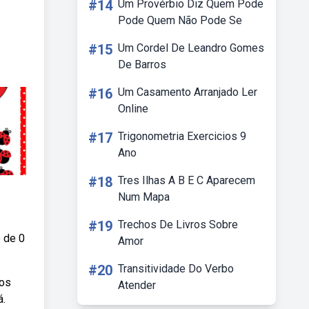
#14
Um Provérbio Diz Quem Pode
Pode Quem Não Pode Se
#15
Um Cordel De Leandro Gomes
De Barros
#16
Um Casamento Arranjado Ler
Online
#17
Trigonometria Exercicios 9
Ano
#18
Tres Ilhas A B E C Aparecem
Num Mapa
#19
Trechos De Livros Sobre
 de 0
Amor
#20
Transitividade Do Verbo
ros
Atender
á.