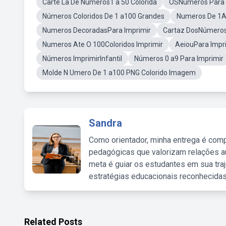
Carte La De Numeros1 a 50 Colorida
OSNúmeros Para 
Números Coloridos De 1 a100 Grandes
Numeros De 1At
Numeros DecoradasPara Imprimir
Cartaz DosNúmeros
Numeros Ate O 100Coloridos Imprimir
AeiouPara Impri
Números ImprimirInfantil
Números 0 a9 Para Imprimir
Molde N Umero De 1 a100 PNG Colorido Imagem
Sandra
Como orientador, minha entrega é comp
pedagógicas que valorizam relações au
meta é guiar os estudantes em sua traj
estratégias educacionais reconhecidas
Related Posts