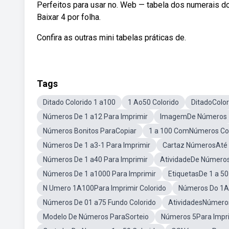
Perfeitos para usar no. Web — tabela dos numerais do 1
Baixar 4 por folha.
Confira as outras mini tabelas práticas de.
Tags
Ditado Colorido 1 a100
1 Ao50 Colorido
DitadoColo
Números De 1 a12 Para Imprimir
ImagemDe Números
Números Bonitos ParaCopiar
1 a 100 ComNúmeros Colo
Números De 1 a3-1 Para Imprimir
Cartaz NúmerosAté
Números De 1 a40 Para Imprimir
AtividadeDe Números
Números De 1 a1000 Para Imprimir
EtiquetasDe 1 a 50
N Umero 1A100Para Imprimir Colorido
Números Do 1Ao
Números De 01 a75 Fundo Colorido
AtividadesNúmeros
Modelo De Números ParaSorteio
Números 5Para Impr