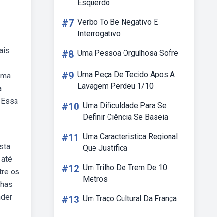
Esquerdo
#7
Verbo To Be Negativo E
Interrogativo
ais
#8
Uma Pessoa Orgulhosa Sofre
#9
Uma Peça De Tecido Apos A
 uma
Lavagem Perdeu 1/10
a
. Essa
#10
Uma Dificuldade Para Se
Definir Ciência Se Baseia
#11
Uma Caracteristica Regional
sta
Que Justifica
 até
#12
Um Trilho De Trem De 10
tre os
Metros
nhas
nder
#13
Um Traço Cultural Da França