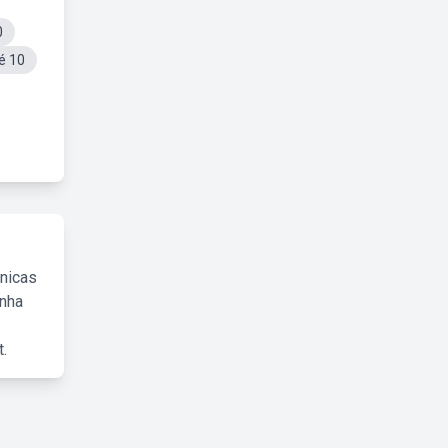
0
é 10
cnicas
inha
.