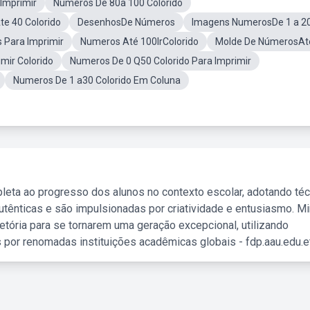
Imprimir
Numeros De 80a 100 Colorido
e 40 Colorido
DesenhosDe Números
Imagens NumerosDe 1 a 2
 Para Imprimir
Numeros Até 100IrColorido
Molde De NúmerosAt
mir Colorido
Numeros De 0 Q50 Colorido Para Imprimir
Numeros De 1 a30 Colorido Em Coluna
leta ao progresso dos alunos no contexto escolar, adotando té
tênticas e são impulsionadas por criatividade e entusiasmo. M
etória para se tornarem uma geração excepcional, utilizando
 por renomadas instituições acadêmicas globais - fdp.aau.edu.et