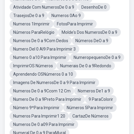
Atividade Com NumerosDe 0 a 9
DesenhoDe 0
TrasejosDe 0 a 9
Numeros 0Ao 9
Numeros 1Imprimir
FotosPara Imprimir
Números ParaRelógio
Molde's Dos NumerosDe 0 a 9
Numeros De 0 a 9Com Dedos
Números DeO a 9
Numero Del 0 Al9 Para Imprimir 3
Numero 0 a10 Para Imprimir
NumeropequenoDe 0 a 9
ImprimirOS Números
Numerais De 0 a 9Redondo
Aprendendo OSNúmeros 0 a 10
Imagens De NumerosDe 0 a 9 Para Imprimir
Numeros De 0 a 9Ccom 12 Cm
Nomeros De1 a 9
Numero De 0 a 9Preto Para Imprimir
9 ParaColorir
Número 9ºPara Imprimir
Números 5Para Imprimir
Numeros Para Imprimir1 20
CartazDe Números
Numeros De 0 a09 Para Imprimir
Numeral De 0 a 9 ParaMural