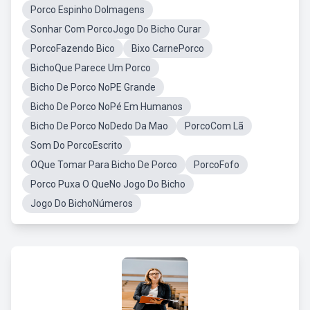
Porco Espinho DoImagens
Sonhar Com PorcoJogo Do Bicho Curar
PorcoFazendo Bico
Bixo CarnePorco
BichoQue Parece Um Porco
Bicho De Porco NoPE Grande
Bicho De Porco NoPé Em Humanos
Bicho De Porco NoDedo Da Mao
PorcoCom Lã
Som Do PorcoEscrito
OQue Tomar Para Bicho De Porco
PorcoFofo
Porco Puxa O QueNo Jogo Do Bicho
Jogo Do BichoNúmeros