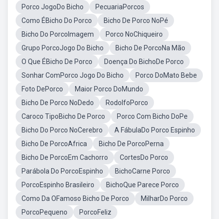
Porco JogoDo Bicho
PecuariaPorcos
Como ÉBicho Do Porco
Bicho De Porco NoPé
Bicho Do PorcoImagem
Porco NoChiqueiro
Grupo PorcoJogo Do Bicho
Bicho De PorcoNa Mão
O Que ÉBicho De Porco
Doença Do BichoDe Porco
Sonhar ComPorco Jogo Do Bicho
Porco DoMato Bebe
Foto DePorco
Maior Porco DoMundo
Bicho De Porco NoDedo
RodolfoPorco
Caroco TipoBicho De Porco
Porco Com Bicho DoPe
Bicho Do Porco NoCerebro
A FábulaDo Porco Espinho
Bicho De PorcoAfrica
Bicho De PorcoPerna
Bicho De PorcoEm Cachorro
CortesDo Porco
Parábola Do PorcoEspinho
BichoCarne Porco
PorcoEspinho Brasileiro
BichoQue Parece Porco
Como Da OFamoso Bicho De Porco
MilharDo Porco
PorcoPequeno
PorcoFeliz