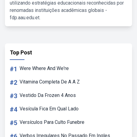
utilizando estratégias educacionais reconhecidas por
renomadas instituições acadêmicas globais -
fdp.aau.edu.et.
Top Post
#1
Were Where And We're
#2
Vitamina Completa De A A Z
#3
Vestido Da Frozen 4 Anos
#4
Vesícula Fica Em Qual Lado
#5
Versículos Para Culto Funebre
#6
Verbos Irregulares No Passado Em Ingles