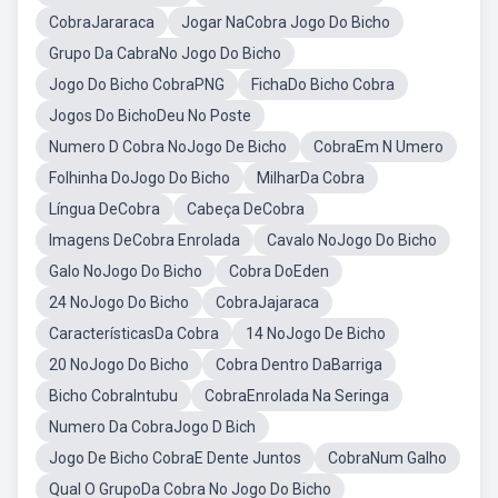
CobraJararaca
Jogar NaCobra Jogo Do Bicho
Grupo Da CabraNo Jogo Do Bicho
Jogo Do Bicho CobraPNG
FichaDo Bicho Cobra
Jogos Do BichoDeu No Poste
Numero D Cobra NoJogo De Bicho
CobraEm N Umero
Folhinha DoJogo Do Bicho
MilharDa Cobra
Língua DeCobra
Cabeça DeCobra
Imagens DeCobra Enrolada
Cavalo NoJogo Do Bicho
Galo NoJogo Do Bicho
Cobra DoEden
24 NoJogo Do Bicho
CobraJajaraca
CaracterísticasDa Cobra
14 NoJogo De Bicho
20 NoJogo Do Bicho
Cobra Dentro DaBarriga
Bicho CobraIntubu
CobraEnrolada Na Seringa
Numero Da CobraJogo D Bich
Jogo De Bicho CobraE Dente Juntos
CobraNum Galho
Qual O GrupoDa Cobra No Jogo Do Bicho