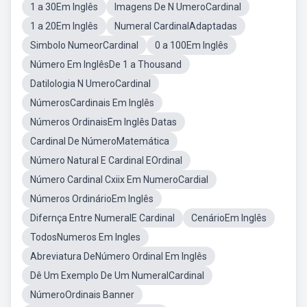
1 a 30Em Inglês
Imagens De N UmeroCardinal
1 a 20Em Inglês
Numeral CardinalAdaptadas
Simbolo NumeorCardinal
0 a 100Em Inglês
Número Em InglêsDe 1 a Thousand
Datilologia N UmeroCardinal
NúmerosCardinais Em Inglês
Números OrdinaisEm Inglês Datas
Cardinal De NúmeroMatemática
Número Natural E Cardinal EOrdinal
Número Cardinal Cxiix Em NumeroCardial
Números OrdinárioEm Inglês
Difernça Entre NumeralE Cardinal
CenárioEm Inglês
TodosNumeros Em Ingles
Abreviatura DeNúmero Ordinal Em Inglês
Dê Um Exemplo De Um NumeralCardinal
NúmeroOrdinais Banner