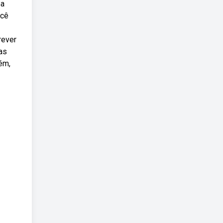
ba
ocê
rever
as
ém,