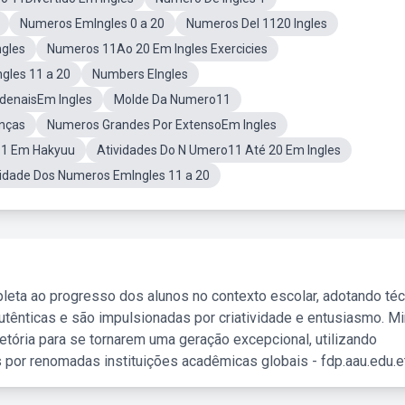
Numeros EmIngles 0 a 20
Numeros Del 1120 Ingles
ngles
Numeros 11Ao 20 Em Ingles Exercicies
les 11 a 20
Numbers EIngles
denaisEm Ingles
Molde Da Numero11
anças
Numeros Grandes Por ExtensoEm Ingles
1 Em Hakyuu
Atividades Do N Umero11 Até 20 Em Ingles
vidade Dos Numeros EmIngles 11 a 20
leta ao progresso dos alunos no contexto escolar, adotando té
tênticas e são impulsionadas por criatividade e entusiasmo. M
etória para se tornarem uma geração excepcional, utilizando
 por renomadas instituições acadêmicas globais - fdp.aau.edu.et