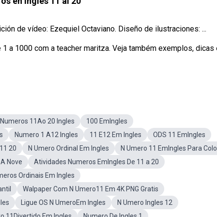
s en Inglés 11 al 20
ón de vídeo: Ezequiel Octaviano. Diseño de ilustraciones: ...
 1 a 1000 com a teacher maritza. Veja também exemplos, dicas
Numeros 11Ao 20 Ingles
100 EmIngles
s
Numero 1 A12 Ingles
11 E12 Em Ingles
ODS 11 EmIngles
11 20
N Umero Ordinal Em Ingles
N Umero 11 EmIngles Para Color
0A Nove
Atividades Numeros EmIngles De 11 a 20
meros Ordinais Em Ingles
ntil
Walpaper Com N Umero11 Em 4K PNG Gratis
les
Ligue OS N UmeroEm Ingles
N Umero Ingles 12
 11Divertido Em Ingles
Numero De Ingles 1