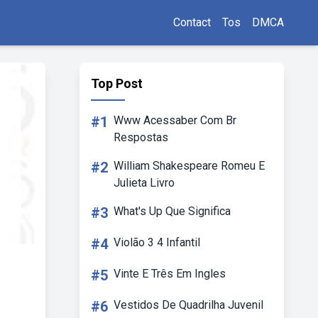
Contact
Tos
DMCA
Top Post
#1
Www Acessaber Com Br
Respostas
#2
William Shakespeare Romeu E
Julieta Livro
#3
What's Up Que Significa
#4
Violão 3 4 Infantil
#5
Vinte E Três Em Ingles
#6
Vestidos De Quadrilha Juvenil