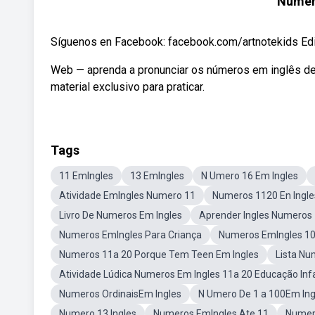
Número
Síguenos en Facebook: facebook.com/artnotekids Edici
Web — aprenda a pronunciar os números em inglês de
material exclusivo para praticar.
Tags
11 EmIngles
13 EmIngles
N Umero 16 Em Ingles
Atividade EmIngles Numero 11
Numeros 1120 En Ingle
Livro De Numeros Em Ingles
Aprender Ingles Numeros 
Numeros EmIngles Para Criança
Numeros EmIngles 1
Numeros 11a 20 Porque Tem Teen Em Ingles
Lista Nu
Atividade Lúdica Numeros Em Ingles 11a 20 Educação Infa
Numeros OrdinaisEm Ingles
N Umero De 1 a 100Em Ing
Numero 13 Ingles
Numeros EmIngles Ate 11
Numero