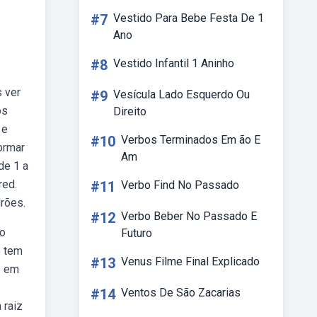
#7
Vestido Para Bebe Festa De 1
Ano
#8
Vestido Infantil 1 Aninho
s ver
#9
Vesícula Lado Esquerdo Ou
os
Direito
 e
#10
Verbos Terminados Em ão E
ormar
Am
de 1 a
red.
#11
Verbo Find No Passado
rões.
#12
Verbo Beber No Passado E
eo
Futuro
e tem
#13
Venus Filme Final Explicado
2 em
#14
Ventos De São Zacarias
 raiz