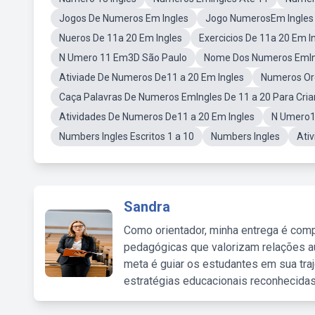
Jogos De Numeros Em Ingles
Jogo NumerosEm Ingles
Nueros De 11a 20 Em Ingles
Exercicios De 11a 20 Em I
N Umero 11 Em3D São Paulo
Nome Dos Numeros EmIng
Ativiade De Numeros De11 a 20 Em Ingles
Numeros Or
Caça Palavras De Numeros EmIngles De 11 a 20 Para Cri
Atividades De Numeros De11 a 20 Em Ingles
N Umero1
Numbers Ingles Escritos 1 a 10
Numbers Ingles
Ati
Sandra
Como orientador, minha entrega é comp
pedagógicas que valorizam relações au
meta é guiar os estudantes em sua traj
estratégias educacionais reconhecidas