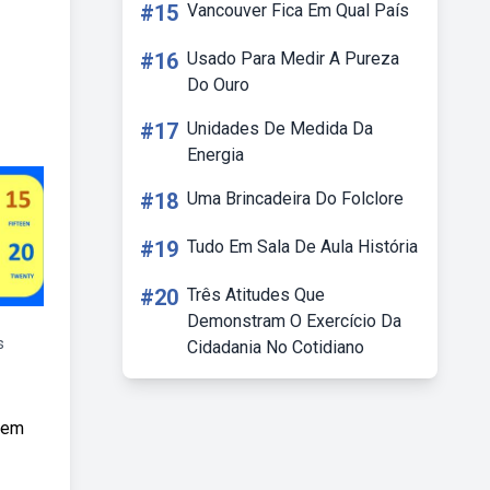
#15
Vancouver Fica Em Qual País
#16
Usado Para Medir A Pureza
Do Ouro
#17
Unidades De Medida Da
Energia
#18
Uma Brincadeira Do Folclore
#19
Tudo Em Sala De Aula História
#20
Três Atitudes Que
Demonstram O Exercício Da
s
Cidadania No Cotidiano
 em