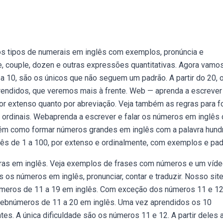
os tipos de numerais em inglês com exemplos, pronúncia e
e, couple, dozen e outras expressões quantitativas. Agora vamo
a 10, são os únicos que não seguem um padrão. A partir do 20, 
didos, que veremos mais à frente. Web — aprenda a escrever
or extenso quanto por abreviação. Veja também as regras para f
e ordinais. Webaprenda a escrever e falar os números em inglês 
ém como formar números grandes em inglês com a palavra hund
ês de 1 a 100, por extenso e ordinalmente, com exemplos e pad
ras em inglês. Veja exemplos de frases com números e um víd
 os números em inglês, pronunciar, contar e traduzir. Nosso sit
bnúmeros de 11 a 19 em inglês. Com exceção dos números 11 e 1
Webnúmeros de 11 a 20 em inglês. Uma vez aprendidos os 10
es. A única dificuldade são os números 11 e 12. A partir deles a