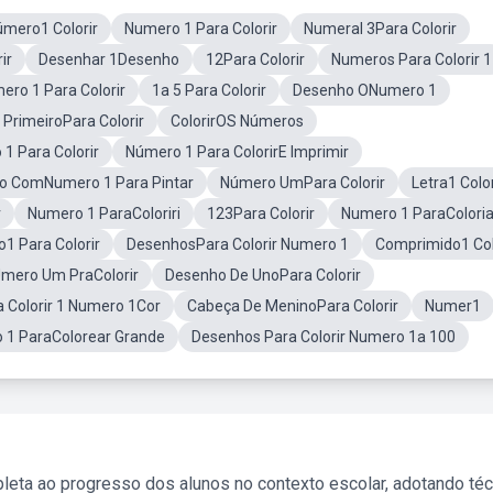
mero1 Colorir
Numero 1 Para Colorir
Numeral 3Para Colorir
ir
Desenhar 1Desenho
12Para Colorir
Numeros Para Colorir 1
ero 1 Para Colorir
1a 5 Para Colorir
Desenho ONumero 1
PrimeiroPara Colorir
ColorirOS Números
1 Para Colorir
Número 1 Para ColorirE Imprimir
o ComNumero 1 Para Pintar
Número UmPara Colorir
Letra1 Color
r
Numero 1 ParaColoriri
123Para Colorir
Numero 1 ParaColori
1 Para Colorir
DesenhosPara Colorir Numero 1
Comprimido1 Col
Umero Um PraColorir
Desenho De UnoPara Colorir
 Colorir 1 Numero 1Cor
Cabeça De MeninoPara Colorir
Numer1
 1 ParaColorear Grande
Desenhos Para Colorir Numero 1a 100
leta ao progresso dos alunos no contexto escolar, adotando té