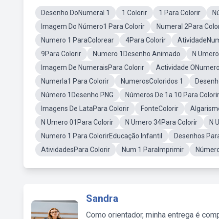
Desenho DoNumeral 1
1 Colorir
1 Para Colorir
Nú
Imagem Do Número1 Para Colorir
Numeral 2Para Color
Numero 1 ParaColorear
4Para Colorir
AtividadeNum
9Para Colorir
Numero 1Desenho Animado
N Umero 
Imagem De NumeraisPara Colorir
Actividade ONumero 
Numerla1 Para Colorir
NumerosColoridos 1
Desenh
Número 1Desenho PNG
Números De 1a 10 Para Colori
Imagens De LataPara Colorir
FonteColorir
Algarismo
N Umero 01Para Colorir
N Umero 34Para Colorir
N 
Numero 1 Para ColorirEducação Infantil
Desenhos Para
AtividadesPara Colorir
Num 1 ParaImprimir
Número
Sandra
Como orientador, minha entrega é comp