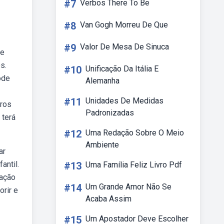
#7
Verbos There To Be
#8
Van Gogh Morreu De Que
#9
Valor De Mesa De Sinuca
re
s.
#10
Unificação Da Itália E
ode
Alemanha
#11
Unidades De Medidas
eros
Padronizadas
 terá
#12
Uma Redação Sobre O Meio
Ambiente
ar
antil.
#13
Uma Família Feliz Livro Pdf
cação
#14
Um Grande Amor Não Se
orir e
Acaba Assim
#15
Um Apostador Deve Escolher