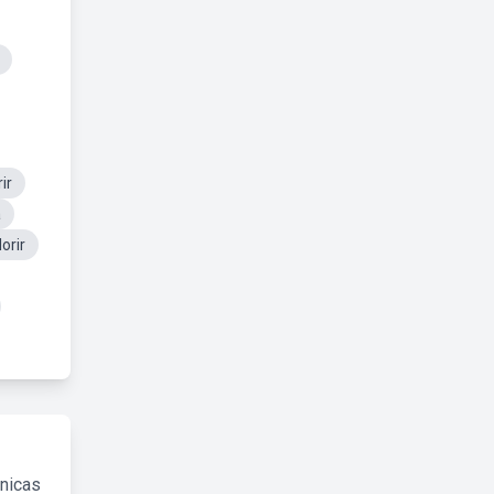
ir
a
orir
cnicas