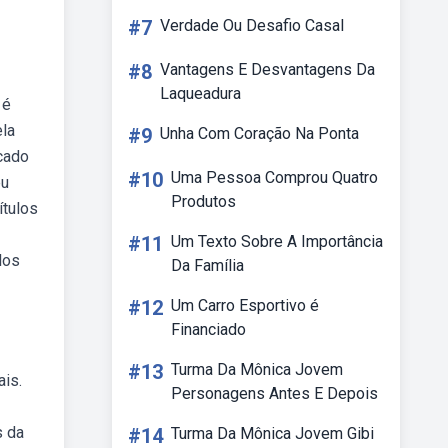
#7
Verdade Ou Desafio Casal
#8
Vantagens E Desvantagens Da
Laqueadura
 é
ela
#9
Unha Com Coração Na Ponta
cado
#10
Uma Pessoa Comprou Quatro
eu
Produtos
ítulos
#11
Um Texto Sobre A Importância
los
Da Família
#12
Um Carro Esportivo é
Financiado
#13
Turma Da Mônica Jovem
ais.
Personagens Antes E Depois
s da
#14
Turma Da Mônica Jovem Gibi