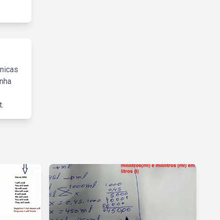
cnicas
inha
.