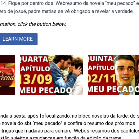
014. Fique por dentro dos. Webresumo da novela “meu pecado” 
ero de josué, padre matias se vê obrigado a revelar a verdade.
mation, click the button below.
LEARN MORE
da a sexta, após fofocalizando, no bloco novelas da tarde, do s
 novela do sbt “meu pecado” e confira o resumo dos próximos
 intrigas que mudarão para sempre. Webos resumos dos capítulo
stão sujeitos a mudanças em função da edição da trama.