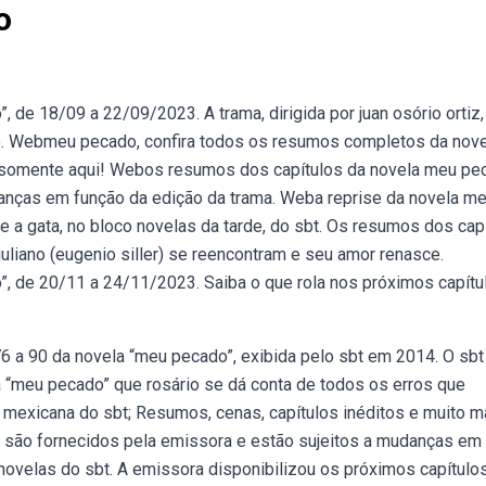
o
de 18/09 a 22/09/2023. A trama, dirigida por juan osório ortiz,
no. Webmeu pecado, confira todos os resumos completos da nov
somente aqui! Webos resumos dos capítulos da novela meu pe
anças em função da edição da trama. Weba reprise da novela m
e a gata, no bloco novelas da tarde, do sbt. Os resumos dos cap
juliano (eugenio siller) se reencontram e seu amor renasce.
, de 20/11 a 24/11/2023. Saiba o que rola nos próximos capítu
6 a 90 da novela “meu pecado”, exibida pelo sbt em 2014. O sbt
 “meu pecado” que rosário se dá conta de todos os erros que
a mexicana do sbt; Resumos, cenas, capítulos inéditos e muito m
são fornecidos pela emissora e estão sujeitos a mudanças em
novelas do sbt. A emissora disponibilizou os próximos capítulo