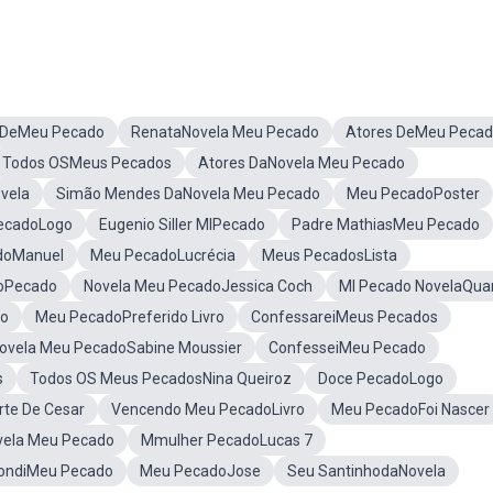
 DeMeu Pecado
RenataNovela Meu Pecado
Atores DeMeu Peca
Todos OSMeus Pecados
Atores DaNovela Meu Pecado
vela
Simão Mendes DaNovela Meu Pecado
Meu PecadoPoster
ecadoLogo
Eugenio Siller MIPecado
Padre MathiasMeu Pecado
doManuel
Meu PecadoLucrécia
Meus PecadosLista
DoPecado
Novela Meu PecadoJessica Coch
MI Pecado NovelaQua
do
Meu PecadoPreferido Livro
ConfessareiMeus Pecados
ovela Meu PecadoSabine Moussier
ConfesseiMeu Pecado
s
Todos OS Meus PecadosNina Queiroz
Doce PecadoLogo
rte De Cesar
Vencendo Meu PecadoLivro
Meu PecadoFoi Nascer
vela Meu Pecado
Mmulher PecadoLucas 7
ondiMeu Pecado
Meu PecadoJose
Seu SantinhodaNovela