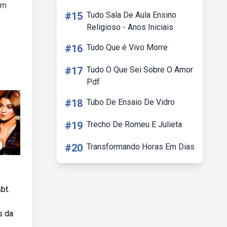
em
#15
Tudo Sala De Aula Ensino
Religioso - Anos Iniciais
#16
Tudo Que é Vivo Morre
#17
Tudo O Que Sei Sobre O Amor
Pdf
#18
Tubo De Ensaio De Vidro
#19
Trecho De Romeu E Julieta
#20
Transformando Horas Em Dias
bt.
s da