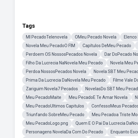
Tags
MI PecadoTelenovela
OMeu Pecado Novela
Elenco
Novela Meu PecadoO FIM
Capítulos DeMeu Pecado
Perdoem OS NossosPecados Novela
Dar DoPecado No
Filho Da Lucrecia NaNovela Meu Pecado
Novela Meu P
Perdoa NossosPecados Novela
Novela SBT Meu Peca
Prima Da Lucrecia DaNovela Meu Pecado
Filme Vale 
Zariguim Novela7 Pecados
NovelasDo SBT Meu Peca
Meu PecadoMaite
Meu PecadoE Te Amar Novela
N
Meu PecadoUltimos Capitulos
ConfessoMeus Pecado
Triunfando SobreMeu Pecado
Meu Pecadoa Triste Mo
Meu PecadoLogo.png
Quem E O Pai Da Lucrecia DaNo
Personagens NovelaDa Com Do Pecado
Enquanto Esc