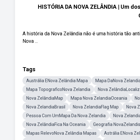
HISTÓRIA DA NOVA ZELÂNDIA | Um dos 
A história da Nova Zelândia não é uma história tão an
Nova ...
Tags
Austrália ENova Zelândia Mapa
Mapa DaNova Zelandi
Mapa TopograficoNova Zelandia
Nova ZelândiaLocali
Nova ZelândiaMap
Mapa Nova ZelandiaOceania
No
Nova ZelandiaBrasil
Nova ZelandiaFlag Map
Nova Z
Pessoa Com UmMapa Da Nova Zelandia
Nova Zelandi
Nova ZelândiaFica Na Oceania
Geografia NovaZelandi
Mapas RelevoNova Zelândia Mapas
Astrália ENova Ze