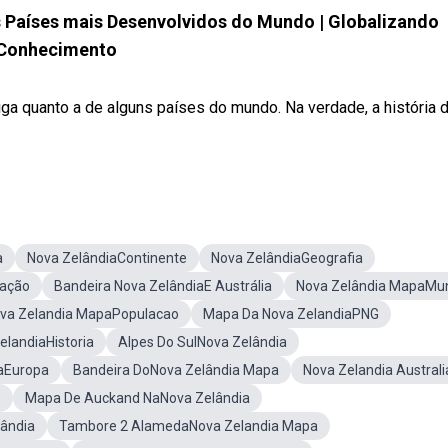
Países mais Desenvolvidos do Mundo | Globalizando
Conhecimento
tiga quanto a de alguns países do mundo. Na verdade, a história 
a
Nova ZelândiaContinente
Nova ZelândiaGeografia
zação
Bandeira Nova ZelândiaE Austrália
Nova Zelândia MapaMu
va Zelandia MapaPopulacao
Mapa Da Nova ZelandiaPNG
elandiaHistoria
Alpes Do SulNova Zelândia
aEuropa
Bandeira DoNova Zelândia Mapa
Nova Zelandia Australi
s
Mapa De Auckand NaNova Zelândia
lândia
Tambore 2 AlamedaNova Zelandia Mapa