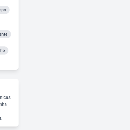
apa
ente
nho
cnicas
inha
.