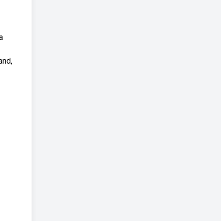
a
and,