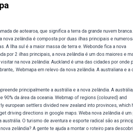
apa
amada de aotearoa, que significa a terra da grande nuvem branca.
da nova zelândia é composta por duas ilhas principais e numero
. A llha sul é a maior massa de terra e. Webonde fica a nova
da por 2 ilhas principais, a nova zelândia é um dos maiores e m
 visitar na nova zelândia: Auckland é uma das cidades por onde
vibrante,. Webmapa em relevo da nova zelândia. A australiana e a 
eende principalmente a austrália e a nova zelândia. A austrália
 de 90% da área da oceania. Webmap of regions (coloured) and
early european settlers divided new zealand into provinces, which 
et driving directions in google maps. Weba nova zelândia é um
austrália. O turismo de aventura e esporte radical são as princi
ova zelândia? A gente te ajuda a montar o roteiro para descobri