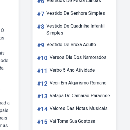
#6
Vestidos De Festa Canoas
#7
Vestido De Senhora Simples
#8
Vestido De Quadrilha Infantil
 O
Simples
sas
#9
Vestido De Bruxa Adulto
ais
#10
Versos Dia Dos Namorados
 pode
da
#11
Verbo 5 Ano Atividade
#12
Vccii Em Algarismo Romano
,
#13
Vatapá De Camarão Paraense
had a
#14
Valores Das Notas Musicais
 país
pais
#15
Vai Toma Sua Gostosa
r as