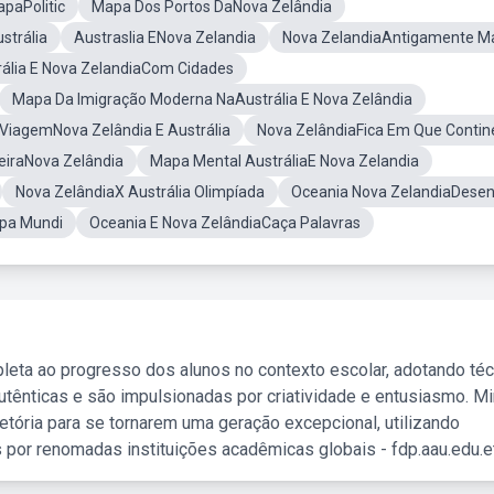
paPolitic
Mapa Dos Portos DaNova Zelândia
strália
Austraslia ENova Zelandia
Nova ZelandiaAntigamente M
ália E Nova ZelandiaCom Cidades
Mapa Da Imigração Moderna NaAustrália E Nova Zelândia
 ViagemNova Zelândia E Austrália
Nova ZelândiaFica Em Que Contin
eiraNova Zelândia
Mapa Mental AustráliaE Nova Zelandia
Nova ZelândiaX Austrália Olimpíada
Oceania Nova ZelandiaDese
apa Mundi
Oceania E Nova ZelândiaCaça Palavras
leta ao progresso dos alunos no contexto escolar, adotando té
tênticas e são impulsionadas por criatividade e entusiasmo. M
etória para se tornarem uma geração excepcional, utilizando
 por renomadas instituições acadêmicas globais - fdp.aau.edu.et