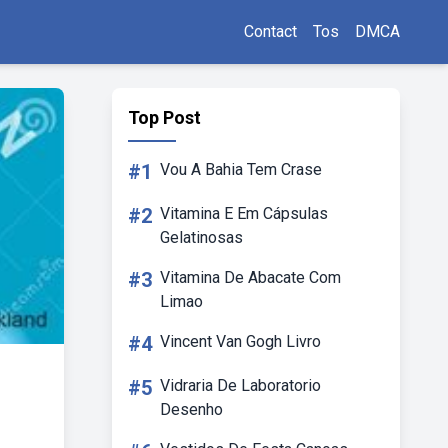
Contact
Tos
DMCA
Top Post
#1
Vou A Bahia Tem Crase
#2
Vitamina E Em Cápsulas
Gelatinosas
#3
Vitamina De Abacate Com
Limao
#4
Vincent Van Gogh Livro
#5
Vidraria De Laboratorio
Desenho