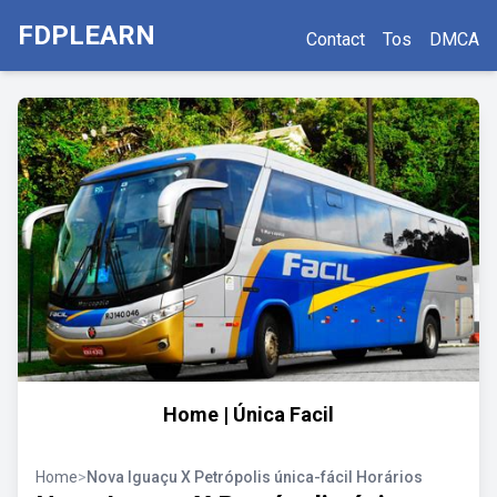
FDPLEARN
Contact
Tos
DMCA
Home | Única Facil
Home
>
Nova Iguaçu X Petrópolis única-fácil Horários