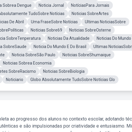
ia Sobrea Dengue
Noticia Jornal
NotíciasPara Jornais
Absolutamente TudoSobre Notícias
Noticias SobreArtes
icias De Abril
Uma FraseSobre Notícias
Ultimas NoticiasSobre
obrePolíticas
Notícias Sobre69
Noticias SobreOsterne
icia SobreTenperatura
Noticias Da Atualidade
Noticias Do Mundo
ia SobreSaude
Noticia Do Mundo E Do Brasil
Ultimas NoticiasSobr
nte
Noticia SobreSão Paulo
Noticias SobreShumaique
Noticias Sobrea Economia
etes SobreRacismo
Noticias SobreBiologia
Noticiario
Globo Absolutamente TudoSobre Notícias Glo
leta ao progresso dos alunos no contexto escolar, adotando té
tênticas e são impulsionadas por criatividade e entusiasmo. M