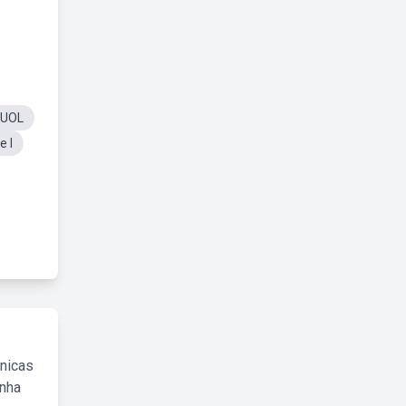
 UOL
e I
cnicas
inha