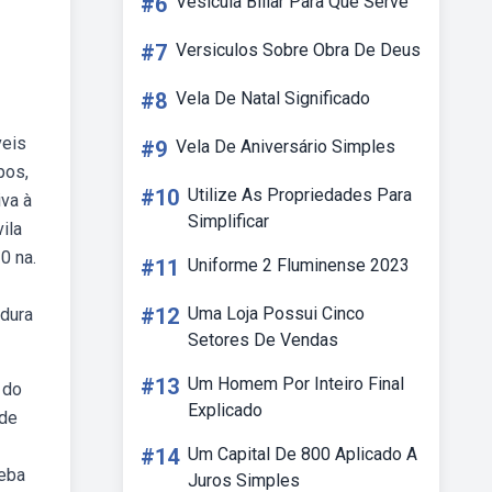
#6
Vesícula Biliar Para Que Serve
#7
Versiculos Sobre Obra De Deus
#8
Vela De Natal Significado
veis
#9
Vela De Aniversário Simples
pos,
#10
Utilize As Propriedades Para
iva à
Simplificar
ila
0 na.
#11
Uniforme 2 Fluminense 2023
#12
Uma Loja Possui Cinco
 dura
Setores De Vendas
#13
Um Homem Por Inteiro Final
 do
Explicado
 de
#14
Um Capital De 800 Aplicado A
Weba
Juros Simples