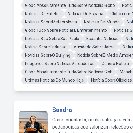
Globo Absolutamente TudoSobre Notícias Globo
Notíc
Noticias De Futebol
Noticias De España
Globo.com 
Notícias SobreMeteorologia
Noticias Del Mundo
Not
Globo Tudo Sobre NotíciasE Entretenimento
Noticias S
Notícias Boa SobreSão Paulo
Espanha Noticias
Not
Noticia SobreEndrique
Atividade SobreJornal
Notic
Notícias SobreO Bullying
Noticia SobreEl Medio Ambie
Imágenes Sobre NotíciasVerdadeiras
Genero Noticia
Globo Absolutamente TudoSobre Notícias Glob
Manch
Ultimas Noticias Do Mundo Hoje
Notícia SobreOlipidias
Sandra
Como orientador, minha entrega é comp
pedagógicas que valorizam relações au