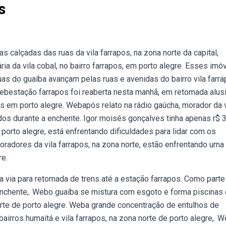
s
alçadas das ruas da vila farrapos, na zona norte da capital,
ia da vila cobal, no bairro farrapos, em porto alegre. Esses imó
as do guaíba avançam pelas ruas e avenidas do bairro vila farra
ebestação farrapos foi reaberta nesta manhã, em retomada alus
es em porto alegre. Webapós relato na rádio gaúcha, morador da v
dos durante a enchente. Igor moisés gonçalves tinha apenas r$ 3
 porto alegre, está enfrentando dificuldades para lidar com os
adores da vila farrapos, na zona norte, estão enfrentando uma
re.
a via para retomada de trens até a estação farrapos. Como parte
 enchente,. Webo guaíba se mistura com esgoto e forma piscinas
orte de porto alegre. Weba grande concentração de entulhos de
irros humaitá e vila farrapos, na zona norte de porto alegre,. 