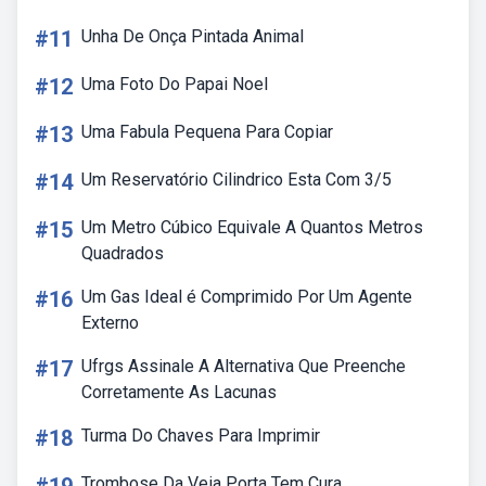
#11
Unha De Onça Pintada Animal
#12
Uma Foto Do Papai Noel
#13
Uma Fabula Pequena Para Copiar
#14
Um Reservatório Cilindrico Esta Com 3/5
#15
Um Metro Cúbico Equivale A Quantos Metros
Quadrados
#16
Um Gas Ideal é Comprimido Por Um Agente
Externo
#17
Ufrgs Assinale A Alternativa Que Preenche
Corretamente As Lacunas
#18
Turma Do Chaves Para Imprimir
Trombose Da Veia Porta Tem Cura