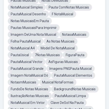
Pautas Musicais
Notas DeMúsicas
NotaMusical Simples
Pauta ComNotas Musicais
PautaMusical Desenho
F NotaMusical
Notas MusicaisEm Pauta
Pautas MusicaisPara Imprimir
Imagem DeUma Nota Musical
NotasaMusicais
Folha PautaMusical
As Notas Musicais
NotaMusical A4
Model De NotaMusical
PautaUsical
7Notas Musicais
FiguraPauta
PautaMusical Vector
AsFiguras Musicais
PautaMusical Grande
Imagens PNGPauta Musical
Imagem NotaMusical Dó
PautaMusical Elementos
NotasmMusicais
Musical NotaFormas
FundoDe Notas Musicais
BackgroundNotas Musicais
IlustraçãoNotas Musicais
PautaMusical Limpa
NotaMusical Em Vetor
Clave DeSol Na Pauta