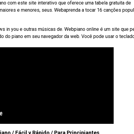
o com este site interativo que oferece uma tabela gratuita de
 maiores e menores, seus. Webaprenda a tocar 16 canções popu
ows in you e outras músicas de. Webpiano online é um site que p
ado do piano em seu navegador da web. Você pode usar o teclad
ano / Fácil y Rápido / Para Principiantes