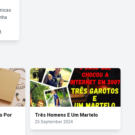
cnicas
inha
.
o Por
Três Homens E Um Martelo
25 September 2024