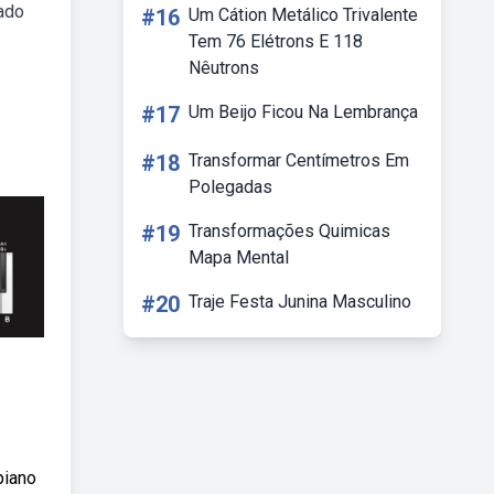
lado
#16
Um Cátion Metálico Trivalente
Tem 76 Elétrons E 118
Nêutrons
#17
Um Beijo Ficou Na Lembrança
#18
Transformar Centímetros Em
Polegadas
#19
Transformações Quimicas
Mapa Mental
#20
Traje Festa Junina Masculino
piano