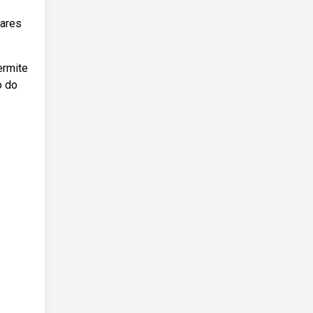
lares
ermite
o do