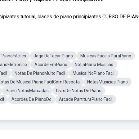
ipiantes tutorial, clases de piano principiantes CURSO DE PIANO
 PianoFáciles
Jogo DeTocar Piano
Musicas Faceis ParaPiano
ianoEletronico
Acorde EmPiano
Not aPiano Músicas
acil
Notas De PianoMuito Facil
Musical NoPiano Facil
otas De Musical Piano FacilCom Respota
NotasMusicias Piano
Piano NotasMarcadas
LivroDe Notas De Piano
cil
Acordes De PianoDo
Arcade PartituraPiano Facil