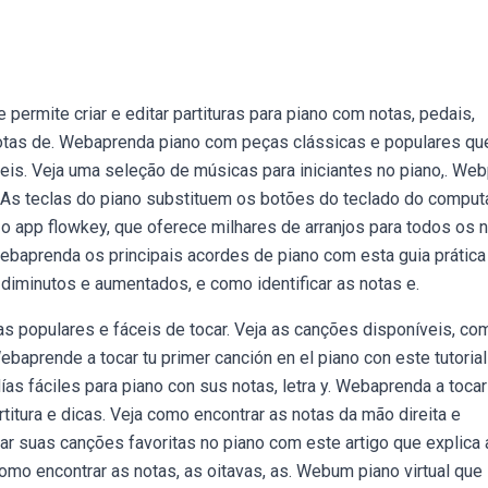
ermite criar e editar partituras para piano com notas, pedais,
notas de. Webaprenda piano com peças clássicas e populares qu
eis. Veja uma seleção de músicas para iniciantes no piano,. We
. As teclas do piano substituem os botões do teclado do comput
 app flowkey, que oferece milhares de arranjos para todos os n
ebaprenda os principais acordes de piano com esta guia prática
 diminutos e aumentados, e como identificar as notas e.
as populares e fáceis de tocar. Veja as canções disponíveis, c
Webaprende a tocar tu primer canción en el piano con este tutoria
s fáciles para piano con sus notas, letra y. Webaprenda a tocar
itura e dicas. Veja como encontrar as notas da mão direita e
car suas canções favoritas no piano com este artigo que explica 
omo encontrar as notas, as oitavas, as. Webum piano virtual que