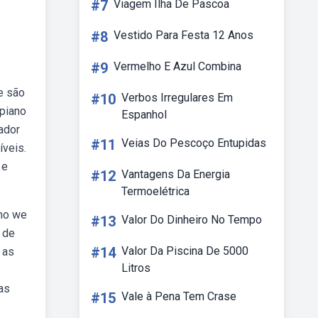
#7
Viagem Ilha De Pascoa
#8
Vestido Para Festa 12 Anos
#9
Vermelho E Azul Combina
e são
#10
Verbos Irregulares Em
bpiano
Espanhol
ador
#11
Veias Do Pescoço Entupidas
íveis.
 e
#12
Vantagens Da Energia
Termoelétrica
omo we
#13
Valor Do Dinheiro No Tempo
l de
#14
Valor Da Piscina De 5000
 as
Litros
as
#15
Vale à Pena Tem Crase