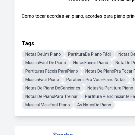
Como tocar acordes en piano, acordes para piano princ
Tags
Notas DeUm Piano
PartituraDe Piano Fácil
Notas De
MusicalFácil De Piano
NotasFáceis Piano
Nota De P
Partituras Fáceis ParaPiano
Notas De PianoPra Tocar F
MúsicaFácil Piano
Parabéns Pra VocêPiano Notas
N
Notas De Piano DeCanciones
NotasNa Partitura Piano
Notas De PianoPara Treinar
Partitura PianoIniciante Fa
Musical MaisFacil Piano
As NotasDo Piano