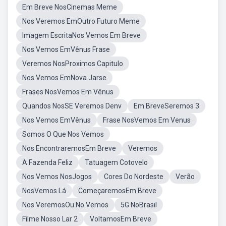
Em Breve NosCinemas Meme
Nos Veremos EmOutro Futuro Meme
Imagem EscritaNos Vemos Em Breve
Nos Vemos EmVênus Frase
Veremos NosProximos Capitulo
Nos Vemos EmNova Jarse
Frases NosVemos Em Vênus
Quandos NosSE Veremos Denv
Em BreveSeremos 3
Nos Vemos EmVênus
Frase NosVemos Em Venus
Somos O Que Nos Vemos
Nos EncontraremosEm Breve
Veremos
A Fazenda Feliz
Tatuagem Cotovelo
Nos Vemos NosJogos
Cores Do Nordeste
Verão
NosVemos Lá
ComeçaremosEm Breve
Nos VeremosOu No Vemos
5G NoBrasil
Filme Nosso Lar 2
VoltamosEm Breve