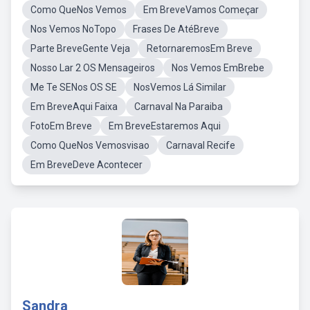
Como QueNos Vemos
Em BreveVamos Começar
Nos Vemos NoTopo
Frases De AtéBreve
Parte BreveGente Veja
RetornaremosEm Breve
Nosso Lar 2 OS Mensageiros
Nos Vemos EmBrebe
Me Te SENos OS SE
NosVemos Lá Similar
Em BreveAqui Faixa
Carnaval Na Paraiba
FotoEm Breve
Em BreveEstaremos Aqui
Como QueNos Vemosvisao
Carnaval Recife
Em BreveDeve Acontecer
Sandra