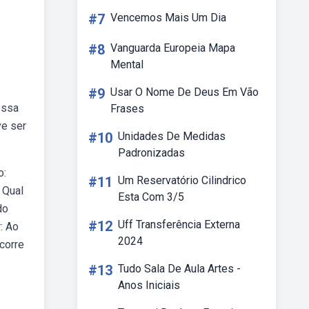
#7
Vencemos Mais Um Dia
#8
Vanguarda Europeia Mapa
Mental
#9
Usar O Nome De Deus Em Vão
essa
Frases
ve ser
#10
Unidades De Medidas
Padronizadas
o:
#11
Um Reservatório Cilindrico
 Qual
Esta Com 3/5
do
#12
Uff Transferência Externa
: Ao
2024
corre
#13
Tudo Sala De Aula Artes -
Anos Iniciais