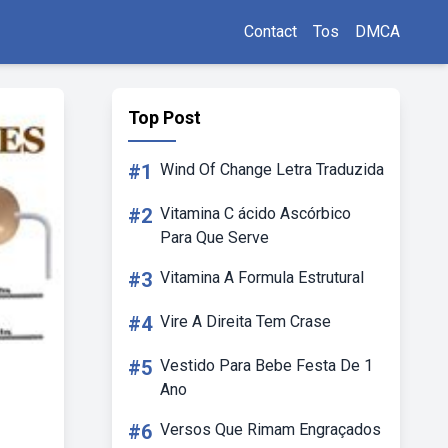
Contact
Tos
DMCA
Top Post
#1
Wind Of Change Letra Traduzida
#2
Vitamina C ácido Ascórbico
Para Que Serve
#3
Vitamina A Formula Estrutural
#4
Vire A Direita Tem Crase
#5
Vestido Para Bebe Festa De 1
Ano
#6
Versos Que Rimam Engraçados