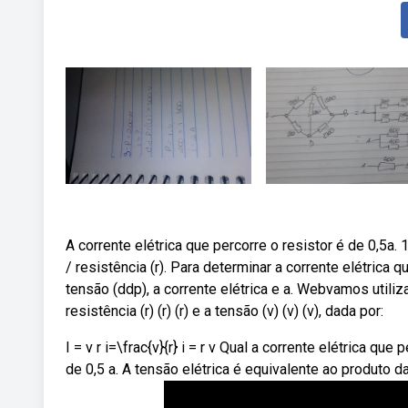
A corrente elétrica que percorre o resistor é de 0,5a. 1
/ resistência (r). Para determinar a corrente elétrica q
tensão (ddp), a corrente elétrica e a. Webvamos utilizar
resistência (r) (r) (r) e a tensão (v) (v) (v), dada por:
I = v r i=\frac{v}{r} i = r v Qual a corrente elétrica qu
de 0,5 a. A tensão elétrica é equivalente ao produto da