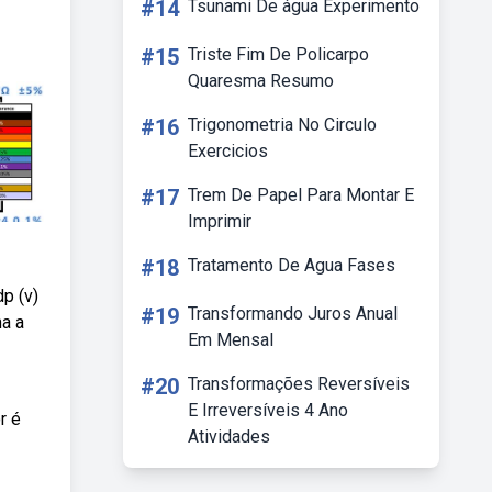
#14
Tsunami De água Experimento
#15
Triste Fim De Policarpo
Quaresma Resumo
#16
Trigonometria No Circulo
Exercicios
#17
Trem De Papel Para Montar E
Imprimir
#18
Tratamento De Agua Fases
dp (v)
#19
Transformando Juros Anual
na a
Em Mensal
#20
Transformações Reversíveis
E Irreversíveis 4 Ano
r é
Atividades