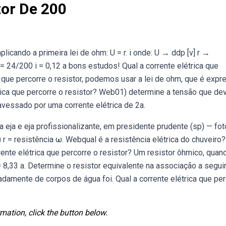
or De 200
licando a primeira lei de ohm: U = r. i onde: U → ddp [v] r →
 i = 24/200 i = 0,12 a bons estudos! Qual a corrente elétrica que
ca que percorre o resistor, podemos usar a lei de ohm, que é expr
trica que percorre o resistor? Web01) determine a tensão que de
ravessado por uma corrente elétrica de 2a.
eja e eja profissionalizante, em presidente prudente (sp) — fot
 r = resistência ω. Webqual é a resistência elétrica do chuveiro?
rrente elétrica que percorre o resistor? Um resistor ôhmico, quan
 = 8,33 a. Determine o resistor equivalente na associação a seguir
adamente de corpos de água foi. Qual a corrente elétrica que per
mation, click the button below.