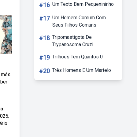
#16
Um Texto Bem Pequenininho
#17
Um Homem Comum Com
Seus Filhos Comuns
#18
Tripomastigota De
Trypanosoma Cruzi
#19
Trilhoes Tem Quantos 0
#20
Três Homens E Um Martelo
a mês
mber
na
2025,
ário