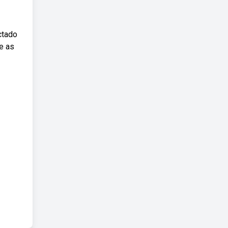
ctado
e as