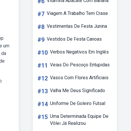
#6
Vitamina Abacate Com Banana
#7
Viagem A Trabalho Tem Crase
#8
Vestimentas De Festa Junina
op
#9
Vestidos De Festa Canoas
 e um
#10
Verbos Negativos Em Inglês
 da
 de
#11
Veias Do Pescoço Entupidas
#12
Vasos Com Flores Artificiais
o
#13
Valha Me Deus Significado
#14
Uniforme De Goleiro Futsal
#15
Uma Determinada Equipe De
Vôlei Já Realizou