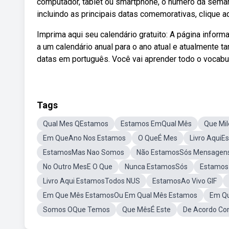
computador, tablet ou smartphone, o número da seman
incluindo as principais datas comemorativas, clique aq
Imprima aqui seu calendário gratuito: A página info
a um calendário anual para o ano atual e atualmente 
datas em português. Você vai aprender todo o vocabu
Tags
Qual Mes QEstamos
Estamos EmQual Mês
Que Mi
Em QueAno Nos Estamos
O QueÉ Mes
Livro AquiE
EstamosMas Nao Somos
Não EstamosSós Mensagen
No Outro MesE O Que
Nunca EstamosSós
Estamos
Livro Aqui EstamosTodos NUS
EstamosAo Vivo GIF
Em Que Mês EstamosOu Em Qual Mês Estamos
Em Q
Somos OQue Temos
Que MêsÉ Este
De Acordo Co