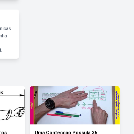
cnicas
inha
.
ros
Uma Confecção Possuía 36