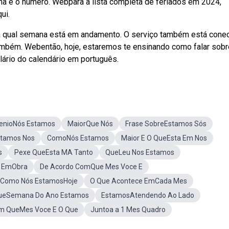
a e o número. Webpara a lista completa de feriados em 2024,
ui.
rma qual semana está em andamento. O serviço também está cone
também. Webentão, hoje, estaremos te ensinando como falar sobr
lário do calendário em português.
lenioNós Estamos
MaiorQue Nós
Frase SobreEstamos Sós
stamos Nos
ComoNós Estamos
Maior E O QueEsta Em Nos
s
Pexe QueEsta MA Tanto
QueLeu Nos Estamos
 EmObra
De Acordo ComQue Mes Voce E
Como Nós EstamosHoje
O Que Acontece EmCada Mes
ueSemana Do Ano Estamos
EstamosAtendendo Ao Lado
m QueMes Voce E O Que
Juntoa a 1 Mes Quadro