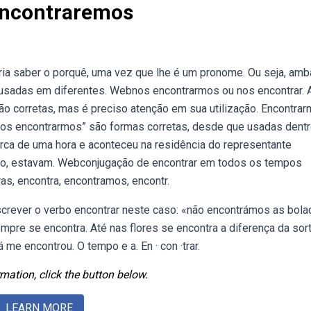
Encontraremos
ria saber o porquê, uma vez que lhe é um pronome. Ou seja, amb
 usadas em diferentes. Webnos encontrarmos ou nos encontrar. 
ão corretas, mas é preciso atenção em sua utilização. Encontra
“nos encontrarmos” são formas corretas, desde que usadas dent
rca de uma hora e aconteceu na residência do representante
ado, estavam. Webconjugação de encontrar em todos os tempos
ras, encontra, encontramos, encontr.
screver o verbo encontrar neste caso: «não encontrámos as bola
pre se encontra. Até nas flores se encontra a diferença da sort
me encontrou. O tempo e a. En · con ·trar.
mation, click the button below.
LEARN MORE