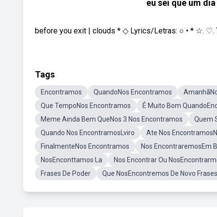
eu sei que um di
before you exit | clouds * ◇ Lyrics/Letras: ○ • * ☆. ♡.
Tags
Encontramos
QuandoNos Encontramos
AmanhãNo
Que TempoNos Encontramos
É Muito Bom QuandoEn
Meme Ainda Bem QueNos 3 Nos Encontramos
Quem S
Quando Nos EncontramosLviro
Ate Nos Encontramos
FinalmenteNos Encontramos
Nos EncontraremosEm B
NosEnconttamos La
Nos Encontrar Ou NosEncontrarm
Frases De Poder
Que NosEncontremos De Novo Frases