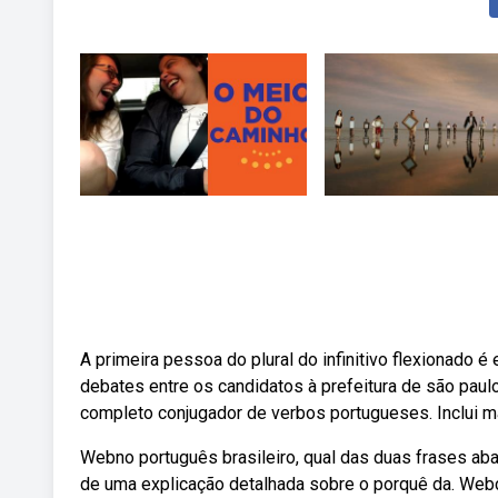
A primeira pessoa do plural do infinitivo flexionado 
debates entre os candidatos à prefeitura de são pau
completo conjugador de verbos portugueses. Inclui m
Webno português brasileiro, qual das duas frases abaix
de uma explicação detalhada sobre o porquê da. Webco