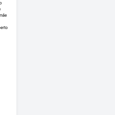
no
e
 mãe
berto