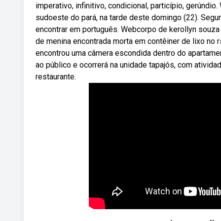
imperativo, infinitivo, condicional, particípio, gerúnd
sudoeste do pará, na tarde deste domingo (22). Segund
encontrar em português. Webcorpo de kerollyn souza f
de menina encontrada morta em contêiner de lixo no 
encontrou uma câmera escondida dentro do apartament
ao público e ocorrerá na unidade tapajós, com atividad
restaurante.