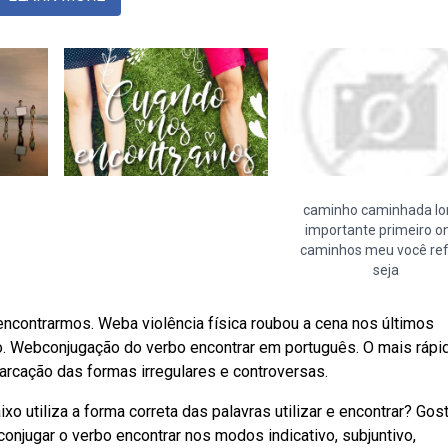
caminho caminhada lo
importante primeiro o
caminhos meu você refl
seja
é encontrarmos. Weba violência física roubou a cena nos últimos
lo. Webconjugação do verbo encontrar em português. O mais rápi
arcação das formas irregulares e controversas.
o utiliza a forma correta das palavras utilizar e encontrar? Gost
njugar o verbo encontrar nos modos indicativo, subjuntivo,