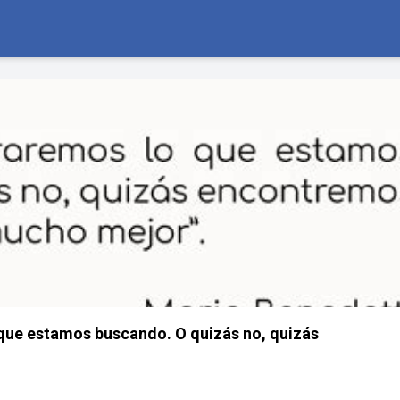
que estamos buscando. O quizás no, quizás