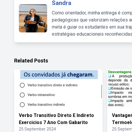
Sandra
Como orientador, minha entrega é comp
pedagógicas que valorizam relações au
meta é guiar os estudantes em sua traj
estratégias educacionais reconhecidas
Related Posts
Verbo Transitivo Direto E Indireto
Vantagen
Exercicios 7 Ano Com Gabarito
Termoelé
25 September 2024
25 Septem